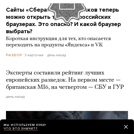
Сайты «Сбера» и других банков теперь
можно открыть только в российских
браузерах. Это опасно? И какой браузер
выбрать?
Короткая инструкция для тех, кто опасается
переходить на продукты «Яндекса» и VK
3 карточки
день назад
РАЗБОР
Эксперты составили рейтинг лучших
европейских разведок. На первом месте —
британская MI6, на четвертом — СБУ и ГУР
день назад
МЫ ИСПОЛЬЗУЕМ КУКИ!
ЧТО ЭТО ЗНАЧИТ?