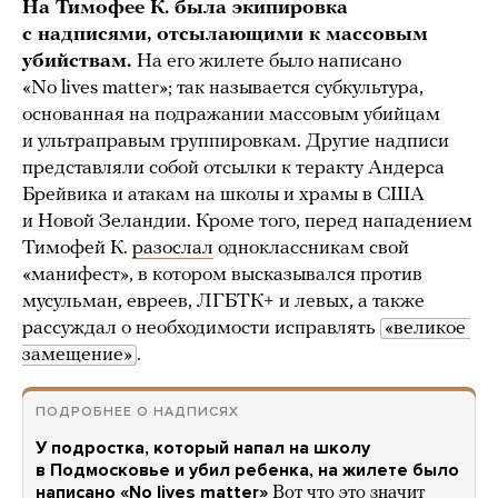
На Тимофее К. была экипировка
с надписями, отсылающими к массовым
убийствам.
На его жилете было написано
«No lives matter»; так называется субкультура,
основанная на подражании массовым убийцам
и ультраправым группировкам. Другие надписи
представляли собой отсылки к теракту Андерса
Брейвика и атакам на школы и храмы в США
и Новой Зеландии. Кроме того, перед нападением
Тимофей К.
разослал
одноклассникам свой
«манифест», в котором высказывался против
мусульман, евреев, ЛГБТК+ и левых, а также
рассуждал о необходимости исправлять
«великое 
замещение»
.
ПОДРОБНЕЕ О НАДПИСЯХ
У подростка, который напал на школу
в Подмосковье и убил ребенка, на жилете было
написано «No lives matter»
Вот что это значит