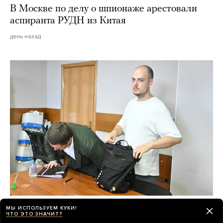
В Москве по делу о шпионаже арестовали
аспиранта РУДН из Китая
день назад
Итог «дела книгоиздателей» о продаже
МЫ ИСПОЛЬЗУЕМ КУКИ!
ЧТО ЭТО ЗНАЧИТ?
квир-литературы — три условных