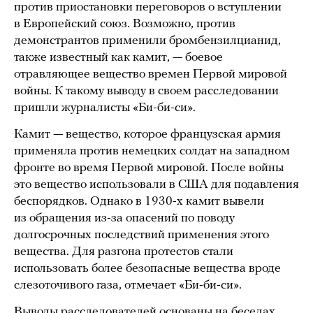
против приостановки переговоров о вступлении
в Европейский союз. Возможно, против
демонстрантов применили бромбензилцианид,
также известный как камит, — боевое
отравляющее вещество времен Первой мировой
войны. К такому выводу в своем расследовании
пришли журналисты «Би-би-си».
Камит — вещество, которое французская армия
применяла против немецких солдат на западном
фронте во время Первой мировой. После войны
это вещество использовали в США для подавления
беспорядков. Однако в 1930-х камит вывели
из обращения из-за опасений по поводу
долгосрочных последствий применения этого
вещества. Для разгона протестов стали
использовать более безопасные вещества вроде
слезоточивого газа, отмечает «Би-би-си».
Выводы расследователей основаны на беседах