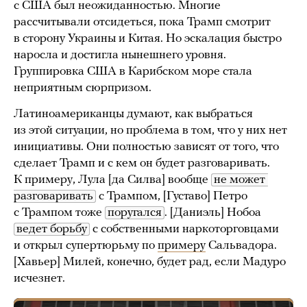
с США был неожиданностью. Многие
рассчитывали отсидеться, пока Трамп смотрит
в сторону Украины и Китая. Но эскалация быстро
наросла и достигла нынешнего уровня.
Группировка США в Карибском море стала
неприятным сюрпризом.
Латиноамериканцы думают, как выбраться
из этой ситуации, но проблема в том, что у них нет
инициативы. Они полностью зависят от того, что
сделает Трамп и с кем он будет разговаривать.
К примеру, Лула [да Силва] вообще
не может 
разговаривать
с Трампом, [Густаво] Петро
с Трампом тоже
поругался
. [Даниэль] Нобоа
ведет борьбу
с собственными наркоторговцами
и открыл супертюрьму по
примеру
Сальвадора.
[Хавьер] Милей, конечно, будет рад, если Мадуро
исчезнет.