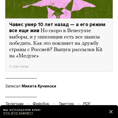
Чавес умер 10 лет назад — а его режим
все еще жив
Но скоро в Венесуэле
выборы, и у оппозиции есть все шансы
победить. Как это повлияет на дружбу
страны с Россией? Выпуск рассылки Kit
на «Медузе»
3 года назад
Записал
Микита Кучински
Телеграм
Фейсбук
Твиттер
PDF
МЫ ИСПОЛЬЗУЕМ КУКИ!
Magic link
Что-что?
Напишите нам
ЧТО ЭТО ЗНАЧИТ?