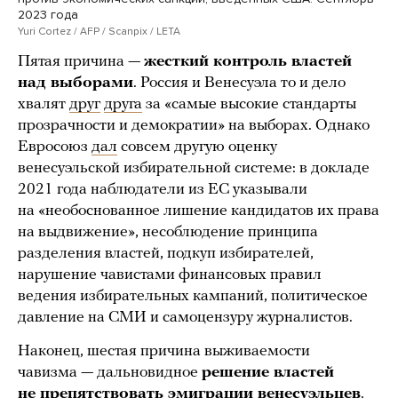
2023 года
Yuri Cortez / AFP / Scanpix / LETA
Пятая причина —
жесткий контроль властей
над выборами
. Россия и Венесуэла то и дело
хвалят
друг
друга
за «самые высокие стандарты
прозрачности и демократии» на выборах. Однако
Евросоюз
дал
совсем другую оценку
венесуэльской избирательной системе: в докладе
2021 года наблюдатели из ЕС указывали
на «необоснованное лишение кандидатов их права
на выдвижение», несоблюдение принципа
разделения властей, подкуп избирателей,
нарушение чавистами финансовых правил
ведения избирательных кампаний, политическое
давление на СМИ и самоцензуру журналистов.
Наконец, шестая причина выживаемости
чавизма — дальновидное
решение властей
не препятствовать эмиграции венесуэльцев
.