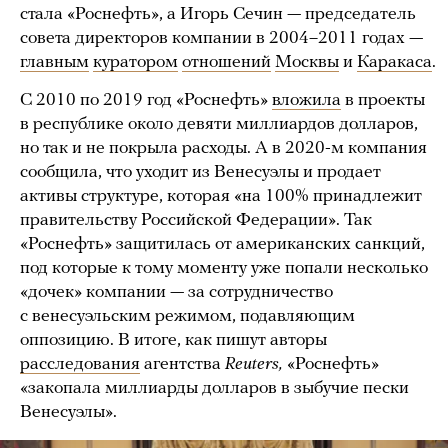
стала «Роснефть», а Игорь Сечин — председатель
совета директоров компании в 2004–2011 годах —
главным
куратором
отношений
Москвы
и
Каракаса
.
С 2010 по 2019 год «Роснефть»
вложила
в проекты
в республике около девяти миллиардов долларов,
но так и не покрыла расходы. А в 2020-м компания
сообщила, что уходит из Венесуэлы и продает
активы структуре, которая «на 100% принадлежит
правительству Российской Федерации». Так
«Роснефть» защитилась от американских санкций,
под которые к тому моменту уже попали несколько
«дочек» компании — за сотрудничество
с венесуэльским режимом, подавляющим
оппозицию. В итоге, как пишут авторы
расследования
агентства
Reuters,
«Роснефть»
«закопала миллиарды долларов в зыбучие пески
Венесуэлы».