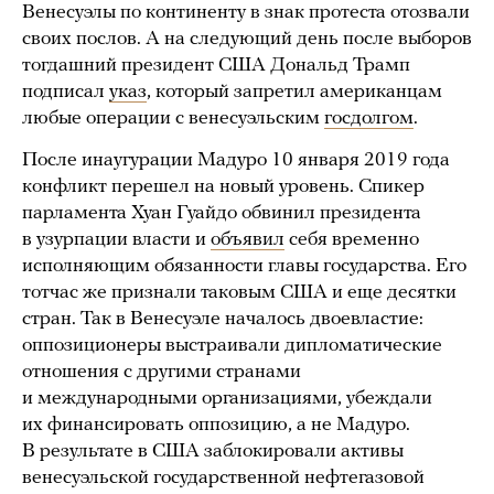
Венесуэлы по континенту в знак протеста отозвали
своих послов. А на следующий день после выборов
тогдашний президент США Дональд Трамп
подписал
указ
, который запретил американцам
любые операции с венесуэльским
госдолгом
.
После инаугурации Мадуро 10 января 2019 года
конфликт перешел на новый уровень. Спикер
парламента Хуан Гуайдо обвинил президента
в узурпации власти и
объявил
себя временно
исполняющим обязанности главы государства. Его
тотчас же признали таковым США и еще десятки
стран. Так в Венесуэле началось двоевластие:
оппозиционеры выстраивали дипломатические
отношения с другими странами
и международными организациями, убеждали
их финансировать оппозицию, а не Мадуро.
В результате в США заблокировали активы
венесуэльской государственной нефтегазовой