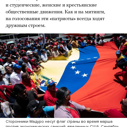
и студенческие, женские и крестьянские
общественные движения. Как и на митинги,
на голосования эти «патриоты» всегда ходят
дружным строем.
Сторонники Мадуро несут флаг страны во время марша
против экономических санкций, введенных США. Сентябрь