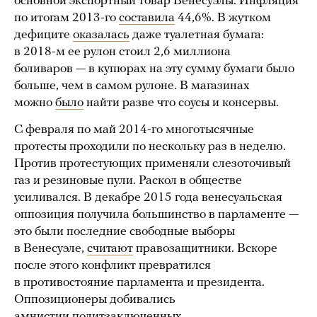
основной экспортный товар Венесуэлы. Инфляция
по итогам 2013-го
составила
44,6%. В жутком
дефиците
оказалась
даже туалетная бумага:
в 2018-м ее рулон стоил 2,6 миллиона
боливаров — в купюрах на эту сумму бумаги было
больше, чем в самом рулоне. В магазинах
можно
было
найти разве что соусы и консервы.
С февраля по май 2014-го многотысячные
протесты проходили по нескольку раз в неделю.
Против протестующих применяли слезоточивый
газ и резиновые пули. Раскол в обществе
усиливался. В декабре 2015 года венесуэльская
оппозиция получила большинство в парламенте —
это были последние свободные выборы
в Венесуэле,
считают
правозащитники. Вскоре
после этого конфликт превратился
в противостояние парламента и президента.
Оппозиционеры добивались
амнистии
политзаключенных