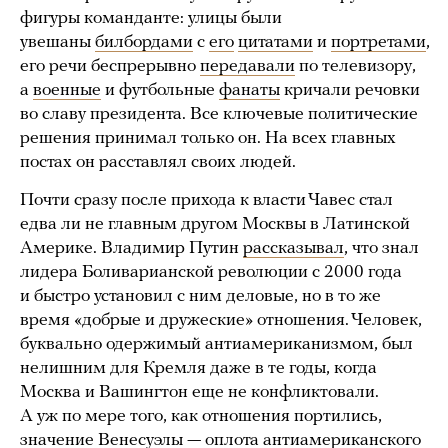
фигуры команданте: улицы были
увешаны
билбордами
с
его
цитатами
и
портретами
,
его речи беспрерывно
передавали
по телевизору,
а
военные
и футбольные
фанаты
кричали речовки
во славу президента. Все ключевые политические
решения принимал только он. На всех главных
постах он расставлял своих людей.
Почти сразу после прихода к власти Чавес стал
едва ли не главным другом Москвы в Латинской
Америке. Владимир Путин
рассказывал
, что знал
лидера Боливарианской революции с 2000 года
и быстро установил с ним деловые, но в то же
время «добрые и дружеские» отношения. Человек,
буквально одержимый антиамериканизмом, был
нелишним для Кремля даже в те годы, когда
Москва и Вашингтон еще не конфликтовали.
А уж по мере того, как отношения портились,
значение Венесуэлы — оплота антиамериканского