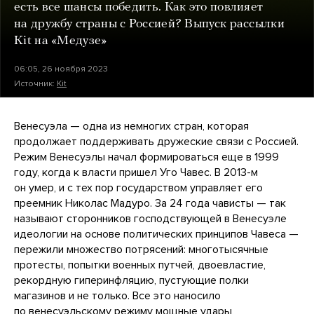
есть все шансы победить. Как это повлияет
на дружбу страны с Россией? Выпуск рассылки
Kit на «Медузе»
06:05, 26 ноября 2023
Источник:
Kit
Венесуэла — одна из немногих стран, которая
продолжает поддерживать дружеские связи с Россией.
Режим Венесуэлы начал формироваться еще в 1999
году, когда к власти пришел Уго Чавес. В 2013-м
он умер, и с тех пор государством управляет его
преемник Николас Мадуро. За 24 года чависты — так
называют сторонников господствующей в Венесуэле
идеологии на основе политических принципов Чавеса —
пережили множество потрясений: многотысячные
протесты, попытки военных путчей, двоевластие,
рекордную гиперинфляцию, пустующие полки
магазинов и не только. Все это наносило
по венесуэльскому режиму мощные удары,