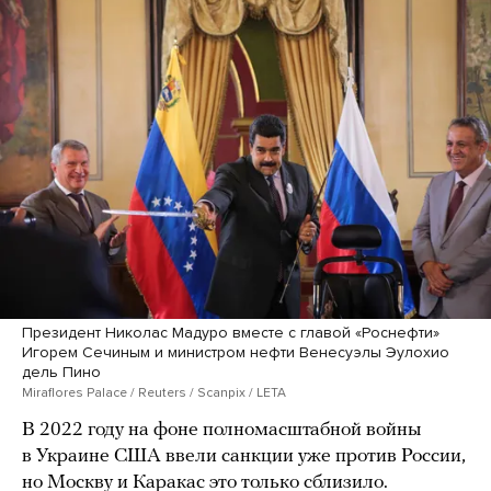
Президент Николас Мадуро вместе с главой «Роснефти»
Игорем Сечиным и министром нефти Венесуэлы Эулохио
дель Пино
Miraflores Palace / Reuters / Scanpix / LETA
В 2022 году на фоне полномасштабной войны
в Украине США ввели санкции уже против России,
но Москву и Каракас это только сблизило.