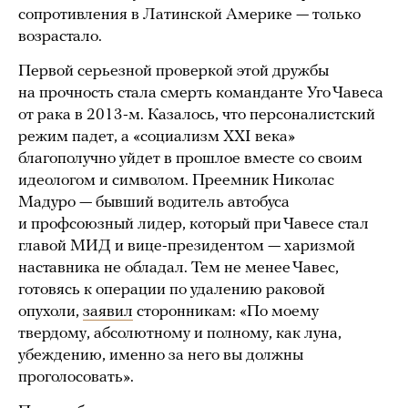
сопротивления в Латинской Америке — только
возрастало.
Первой серьезной проверкой этой дружбы
на прочность стала смерть команданте Уго Чавеса
от рака в 2013-м. Казалось, что персоналистский
режим падет, а «социализм XXI века»
благополучно уйдет в прошлое вместе со своим
идеологом и символом. Преемник Николас
Мадуро — бывший водитель автобуса
и профсоюзный лидер, который при Чавесе стал
главой МИД и вице-президентом — харизмой
наставника не обладал. Тем не менее Чавес,
готовясь к операции по удалению раковой
опухоли,
заявил
сторонникам: «По моему
твердому, абсолютному и полному, как луна,
убеждению, именно за него вы должны
проголосовать».