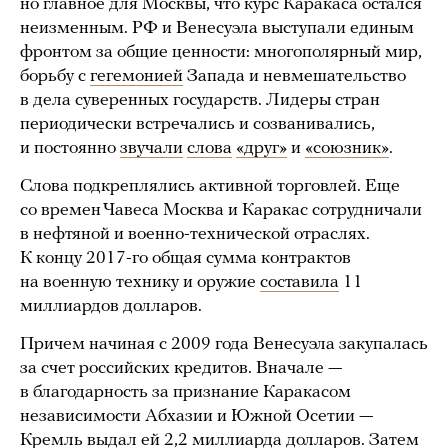
но главное для Москвы, что курс Каракаса остался
неизменным. РФ и Венесуэла выступали единым
фронтом за общие ценности: многополярный мир,
борьбу с
гегемонией
Запада и невмешательство
в дела суверенных государств. Лидеры стран
периодически встречались и созванивались,
и постоянно
звучали
слова
«друг»
и
«союзник»
.
Слова подкреплялись активной торговлей. Еще
со времен Чавеса Москва и Каракас сотрудничали
в нефтяной и военно-технической отраслях.
К концу 2017-го общая сумма контрактов
на военную технику и оружие
составила
11
миллиардов долларов.
Причем начиная с 2009 года Венесуэла закупалась
за счет российских кредитов. Вначале —
в благодарность за признание Каракасом
независимости Абхазии и Южной Осетии —
Кремль выдал ей 2,2 миллиарда долларов. Затем