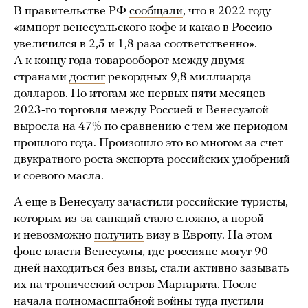
В правительстве РФ
сообщали
, что в 2022 году
«импорт венесуэльского кофе и какао в Россию
увеличился в 2,5 и 1,8 раза соответственно».
А к концу года товарооборот между двумя
странами
достиг
рекордных 9,8 миллиарда
долларов. По итогам же первых пяти месяцев
2023-го торговля между Россией и Венесуэлой
выросла
на 47% по сравнению с тем же периодом
прошлого года. Произошло это во многом за счет
двукратного роста экспорта российских удобрений
и соевого масла.
А еще в Венесуэлу зачастили российские туристы,
которым из-за санкций
стало
сложно, а порой
и невозможно
получить
визу в Европу. На этом
фоне власти Венесуэлы, где россияне могут 90
дней находиться без визы, стали активно зазывать
их на тропический остров Маргарита. После
начала полномасштабной войны туда пустили