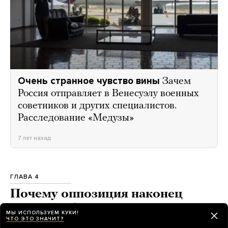
Очень странное чувство вины
Зачем
Россия отправляет в Венесуэлу военных
советников и других специалистов.
Расследование «Медузы»
7 лет назад
ГЛАВА 4
Почему оппозиция наконец
может победить
МЫ ИСПОЛЬЗУЕМ КУКИ!
ЧТО ЭТО ЗНАЧИТ?