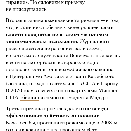
тирании». Но силовики к призыву
не прислушались.
Вторая причина выживаемости режима — в том,
что, в отличие от обычных венесуэльцев,
сами
власти находятся не в таком уж плохом
экономическом положении
. Журналисты-
расследователи
не раз
описывали
схемы
,
из которых следует: власти Венесуэлы причастны
к
сети
наркоторговли, которая ежегодно
доставляет сотни тонн колумбийского кокаина
в Центральную Америку и страны Карибского
бассейна, откуда он затем идет в США и Европу.
В 2020 году в связях с наркокартелями Минюст
США
обвинил
и самого президента Мадуро.
Третья причина кроется в далеко
не всегда
эффективных действиях оппозиции
.
Казалось бы, противники режима еще в 2008-м
создали коалицию под названием «Стол