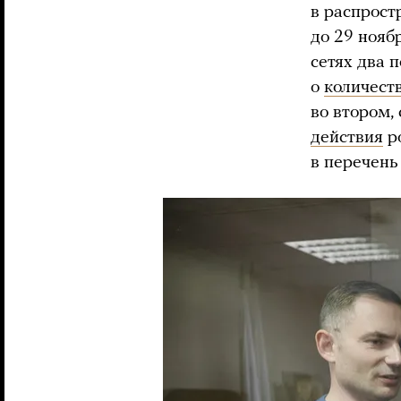
в распрост
до 29 нояб
сетях два 
о
количест
во втором,
действия
ро
в перечень