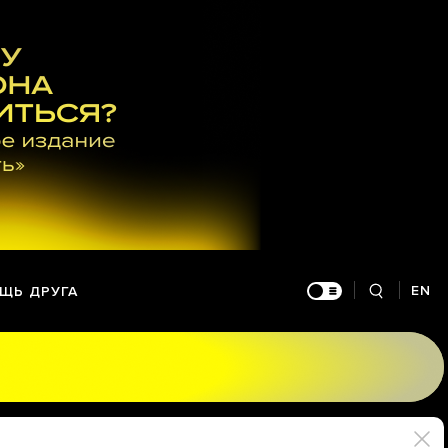
EN
ЩЬ ДРУГА