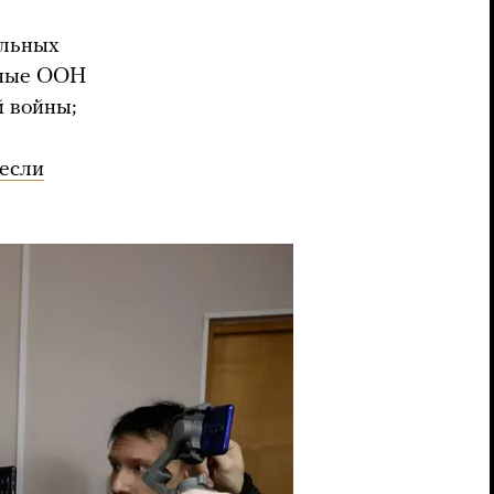
альных
анные ООН
 войны;
если