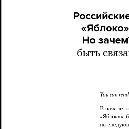
Российски
«Яблоко»
Но зачем
быть связ
You can read 
В начале о
«Яблока», 
на следующ