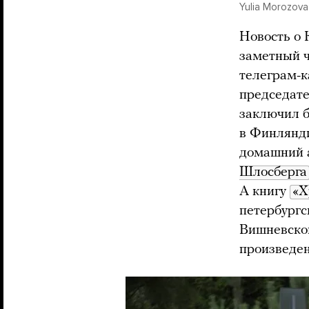
Yulia Morozova 
Новость о 
заметный ч
телеграм-
председате
заключил 
в Финлянди
домашний 
Шлосберга
А книгу
«Х
петербургс
Вишневско
произведе