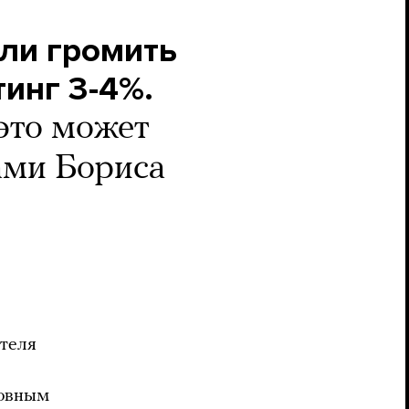
ли громить
инг 3-4%.
это может
ами Бориса
теля
новным