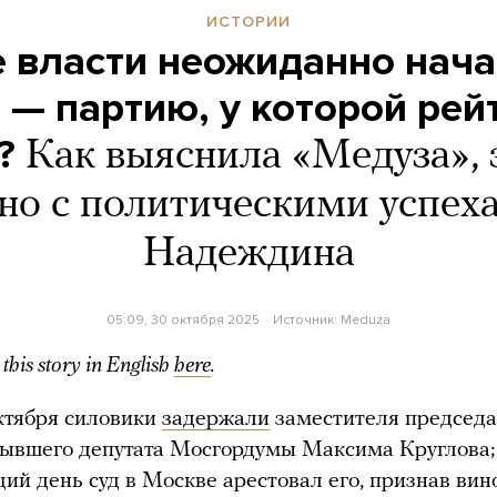
ИСТОРИИ
е власти неожиданно нача
 — партию, у которой рейт
?
Как выяснила «Медуза», 
ано с политическими успех
Надеждина
05:09, 30 октября 2025
Источник:
Meduza
this story in English
here
.
ктября силовики
задержали
заместителя председа
бывшего депутата Мосгордумы Максима Круглова;
ий день суд в Москве арестовал его, признав ви