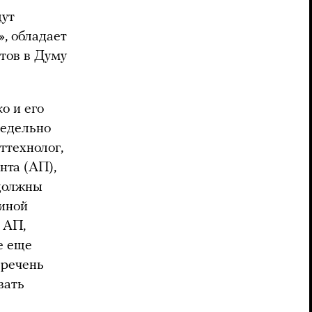
дут
», обладает
тов в Думу
о и его
редельно
ттехнолог,
нта (АП),
 должны
диной
 АП,
е еще
еречень
вать