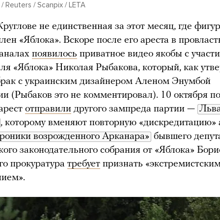
/ Reuters / Scanpix / LETA
Круглове не единственная за этот месяц, где фигу
лен «Яблока». Вскоре после его ареста в провлас
каналах
появилось
приватное видео якобы с участ
ля «Яблока» Николая Рыбакова, который, как утв
брак с украинским дизайнером Аленом Энумбой
и (Рыбаков это не комментировал). 10 октября п
арест
отправили
другого зампреда партии —
Льва
, которому вменяют повторную «дискредитацию» 
роники возрожденного Арканара»
бывшего депут
кого законодательного собрания от «Яблока» Бори
го прокуратура
требует
признать «экстремистски
нием».