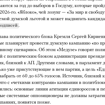
аются за год до выборов в Госдуму, которые прой
2026-го. «Яблоко», чей лозунг — «За мир и свободу
емой думской льготой и может выдвигать кандида
подписей
.
лава политического блока Кремля Сергей Кириенк
ые планируют провести думскую кампанию «по п
вному сценарию». Об этом «Медузе» говорят поли
 с политическим блоком администрации президе
ик, близкий к АП. Другими словами, в парламент
ько уже присутствующие в нем партии, а цель «Е
набрать от 60 до 65% голосов. Источник, близкий к
 что с «четкими контурами» кампании в политблок
ились: основные линии агитации единороссов и п
рые системные оппозиционеры не должны затраги
мпаниях, появятся позже.