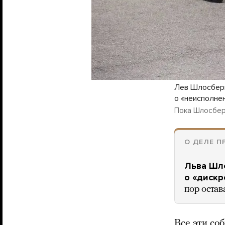
Лев Шлосберг
о «неисполне
Пока Шлосберг
О ДЕЛЕ П
Льва Шл
о «диск
пор остав
Все эти со