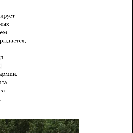
рирует
тных
ием
ерждается,
од
 
армии.
ата
са
м