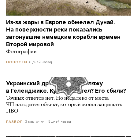
Из-за жары в Европе обмелел Дунай.
На поверхности реки показались
затонувшие немецкие корабли времен
Второй мировой
Фотографии
6 дней назад
НОВОСТИ
Украинский дрон попал по пляжу
в Геленджике. Куда он летел? Его сбили?
Точных ответов нет. Но недалеко от места
ЧП находится объект, который могла защищать
ПВО
3 карточки
5 дней назад
РАЗБОР