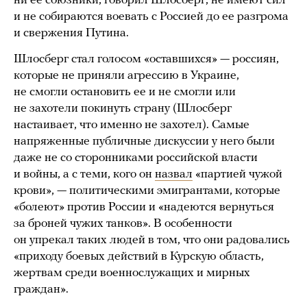
ни ее союзники, говорил Шлосберг, не имеют сил
и не собираются воевать с Россией до ее разгрома
и свержения Путина.
Шлосберг стал голосом «оставшихся» — россиян,
которые не приняли агрессию в Украине,
не смогли остановить ее и не смогли или
не захотели покинуть страну (Шлосберг
настаивает, что именно не захотел). Самые
напряженные публичные дискуссии у него были
даже не со сторонниками российской власти
и войны, а с теми, кого он
назвал
«партией чужой
крови», — политическими эмигрантами, которые
«болеют» против России и «надеются вернуться
за броней чужих танков». В особенности
он упрекал таких людей в том, что они радовались
«приходу боевых действий в Курскую область,
жертвам среди военнослужащих и мирных
граждан».