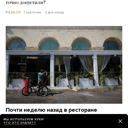
точно допустили?
7 карточек
2 дня назад
РАЗБОР
Почти неделю назад в ресторане
в центре Москвы произошел взрыв.
МЫ ИСПОЛЬЗУЕМ КУКИ!
Власти сразу назвали его терактом —
ЧТО ЭТО ЗНАЧИТ?