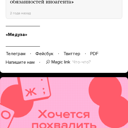
обязанностей иноагента»
2 года назад
«Медуза»
Телеграм
Фейсбук
Твиттер
PDF
Magic link
Что-что?
Напишите нам