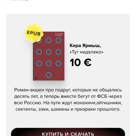
Кира Ярмыш, «Тут недалеко»