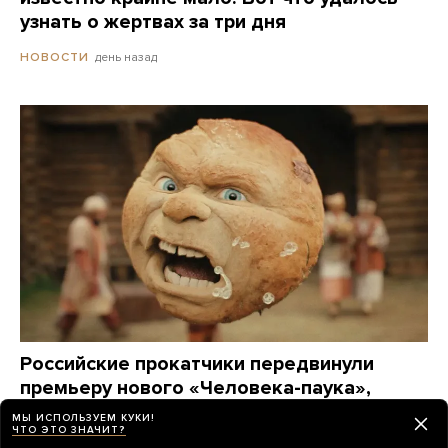
узнать о жертвах за три дня
день назад
НОВОСТИ
Российские прокатчики передвинули
премьеру нового «Человека-паука»,
чтобы выпустить в прокат фильм
МЫ ИСПОЛЬЗУЕМ КУКИ!
ЧТО ЭТО ЗНАЧИТ?
о Колобке