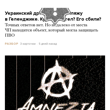
Украинский дрон попал по пляжу
в Геленджике. Куда он летел? Его сбили?
Точных ответов нет. Но недалеко от места
ЧП находится объект, который могла защищать
ПВО
3 карточки
5 дней назад
РАЗБОР