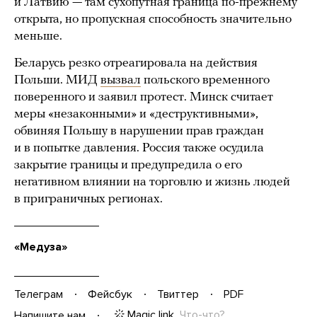
и Латвию — там сухопутная граница по-прежнему
открыта, но пропускная способность значительно
меньше.
Беларусь резко отреагировала на действия
Польши. МИД
вызвал
польского временного
поверенного и заявил протест. Минск считает
меры «незаконными» и «деструктивными»,
обвиняя Польшу в нарушении прав граждан
и в попытке давления. Россия также осудила
закрытие границы и предупредила о его
негативном влиянии на торговлю и жизнь людей
в приграничных регионах.
«Медуза»
Телеграм
Фейсбук
Твиттер
PDF
Magic link
Что-что?
Напишите нам