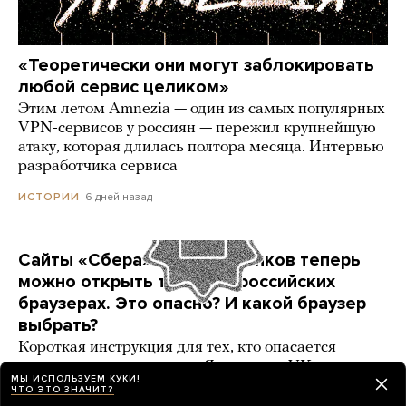
«Теоретически они могут заблокировать
любой сервис целиком»
Этим летом Amnezia — один из самых популярных
VPN-сервисов у россиян — пережил крупнейшую
атаку, которая длилась полтора месяца. Интервью
разработчика сервиса
6 дней назад
ИСТОРИИ
Сайты «Сбера» и других банков теперь
можно открыть только в российских
браузерах. Это опасно? И какой браузер
выбрать?
Короткая инструкция для тех, кто опасается
переходить на продукты «Яндекса» и VK
МЫ ИСПОЛЬЗУЕМ КУКИ!
ЧТО ЭТО ЗНАЧИТ?
3 карточки
4 дня назад
РАЗБОР