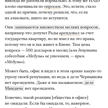
никогда не работали нормально. К тому же НАБУ
плохо оценивали по
опросам
. Это, кстати, стало
одной из причин, почему решили, что, если
их атаковать, никто не вступится.
Они
занимаются множеством мелких вопросов
,
например что депутат Рады
арендовал
за счет
государства квартиру, но не имел на это права,
потому что он и так живет в Киеве. Там цена
вопроса — 500 долларов в месяц (
имя депутата
собеседник «Медузы» не уточняет, — прим.
«Медузы»
).
Может быть, офис и видел в этом органе какую-то
угрозу своей репутации, но ведь в деле Чернышова
нет президента. Даже в так называемом
деле 
Миндича
нет президента.
Конечно, такой реакции [общества в офисе]
не ожидали. Если бы ожидали, то, наверное,