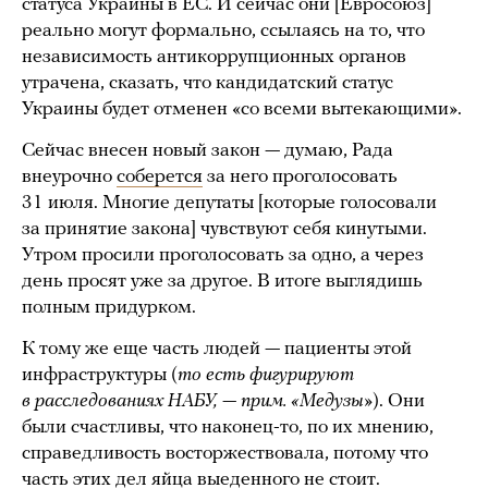
статуса Украины в ЕС. И сейчас они [Евросоюз]
реально могут формально, ссылаясь на то, что
независимость антикоррупционных органов
утрачена, сказать, что кандидатский статус
Украины будет отменен «со всеми вытекающими».
Сейчас внесен новый закон — думаю, Рада
внеурочно
соберется
за него проголосовать
31 июля. Многие депутаты [которые голосовали
за принятие закона] чувствуют себя кинутыми.
Утром просили проголосовать за одно, а через
день просят уже за другое. В итоге выглядишь
полным придурком.
К тому же еще часть людей — пациенты этой
инфраструктуры (
то есть фигурируют
в расследованиях НАБУ, — прим. «Медузы
»). Они
были счастливы, что наконец-то, по их мнению,
справедливость восторжествовала, потому что
часть этих дел яйца выеденного не стоит.