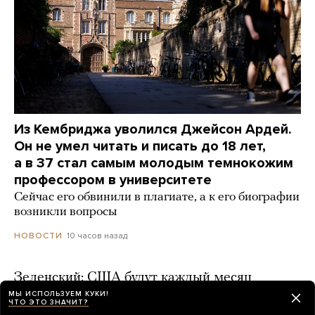
Из Кембриджа уволился Джейсон Ардей.
Он не умел читать и писать до 18 лет,
а в 37 стал самым молодым темнокожим
профессором в университете
Сейчас его обвинили в плагиате, а к его биографии
возникли вопросы
10 часов назад
НОВОСТИ
Зеленский: США будут каждый месяц
поставлять Украине ракеты для Patriot
МЫ ИСПОЛЬЗУЕМ КУКИ!
ЧТО ЭТО ЗНАЧИТ?