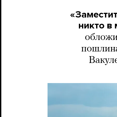
«Заместит
никто в
обложи
пошлина
Вакул