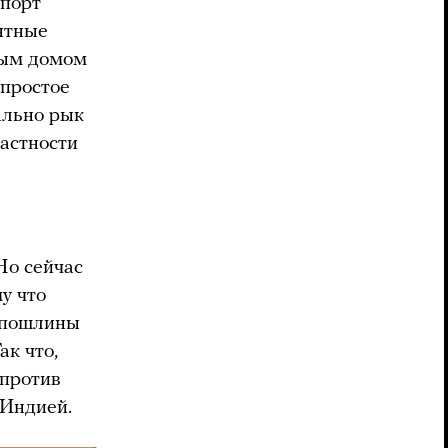
мпорт
нтные
лым домом
епростое
ально рык
частности
Но сейчас
у что
и пошлины
ак что,
 против
 Индией.