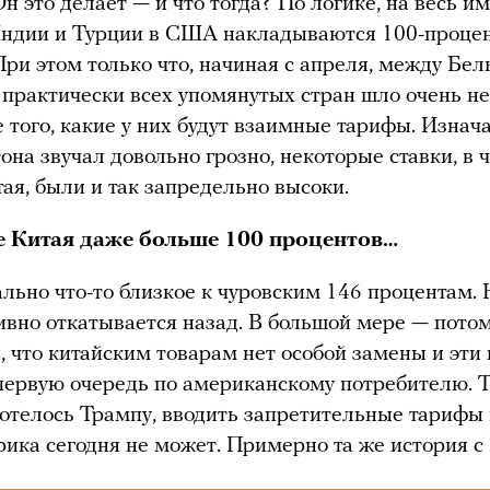
н это делает — и что тогда? По логике, на весь и
 Индии и Турции в США накладываются 100-проце
ри этом только что, начиная с апреля, между Бе
 практически всех упомянутых стран шло очень н
 того, какие у них будут взаимные тарифы. Изнач
она звучал довольно грозно, некоторые ставки, в 
тая, были и так запредельно высоки.
е Китая даже больше 100 процентов…
ально что-то близкое к чуровским 146 процентам. 
тивно откатывается назад. В большой мере — потом
, что китайским товарам нет особой замены и эт
первую очередь по американскому потребителю. Т
хотелось Трампу, вводить запретительные тарифы
ика сегодня не может. Примерно та же история с