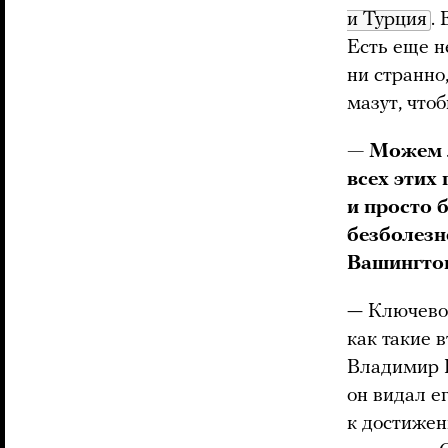
и Турция
.
Есть еще н
ни странно
мазут, что
— Можем л
всех этих
и просто 
безболезн
Вашингто
— Ключевой 
как такие 
Владимир П
он видал е
к достижен