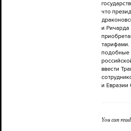
государств
что прези
драконов
и Ричарда
приобрета
тарифами.
подобные с
российско
ввести Тр
сотрудник
и Евразии 
You can read 