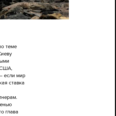
по теме
Киеву
выми
 США,
— если мир
кая ставка
тнерам.
шенью
что глава