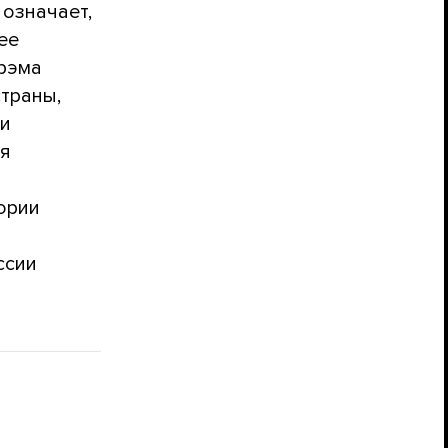
 означает,
ее
рэма
траны,
ми
ся
а
ории
ссии