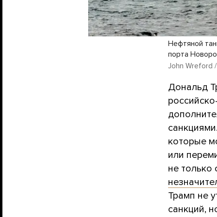
Нефтяной танк
порта Новоро
John Wreford /
Дональд Т
российско
дополните
санкциями
которые мо
или переми
не только
незначите
Трамп не у
санкций, 