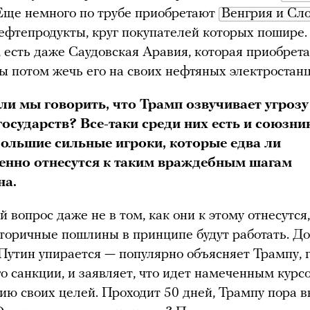
 Еще немного по трубе приобретают
Венгрия и Сл
ефтепродукты, круг покупателей которых пошире. 
, есть даже Саудовская Аравия, которая приобрета
бы потом жечь его на своих нефтяных электростанц
и мы говорить, что Трамп озвучивает угрозу
 государств? Все-таки среди них есть и союзн
большие сильные игроки, которые едва ли
енно отнесутся к таким враждебным шагам
на.
вопрос даже не в том, как они к этому отнесутся, 
вторичные пошлины в принципе будут работать. До
утин упирается — популярно объясняет Трампу, 
го санкции, и заявляет, что идет намеченным курс
ию своих целей. Проходит 50 дней, Трампу пора в