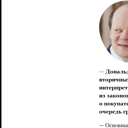
— Дональд
вторичных
интерпрет
из законоп
о покупат
очередь г
— Основные