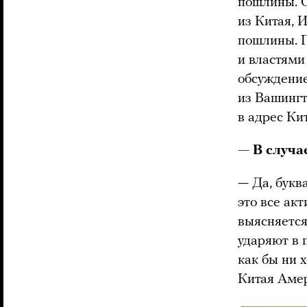
пошлины. О
из Китая,
пошлины. П
и властями
обсуждение
из Вашингт
в адрес Ки
— В случа
— Да, букв
это все ак
выясняется
ударяют в 
как бы ни 
Китая Амер