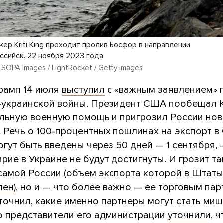
ер Kriti King проходит пролив Босфор в направлении
ссийск. 22 ноября 2023 года
 SOPA Images / LightRocket / Getty Images
рамп 14 июля
выступил
с «важным заявлением» 
-украинской войны. Президент США пообещал 
льную военную помощь и пригрозил России но
. Речь о 100-процентных пошлинах на экспорт в
гут быть введены через 50 дней — 1 сентября, 
рие в Украине не будут достигнуты. И грозит та
 самой России (объем экспорта которой в Штаты
лен
), но и — что более важно — ее торговым пар
точнил, какие именно партнеры могут стать ми
но представители его администрации
уточнили
, 