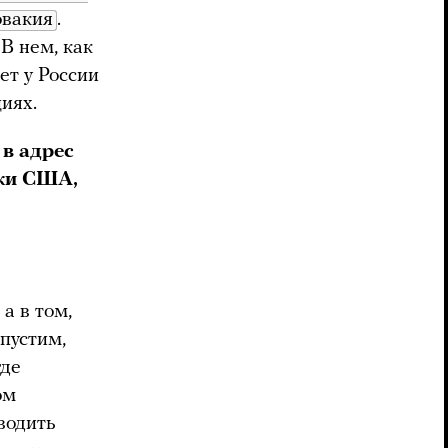
овакия
.
В нем, как
ет у России
иях.
 в адрес
ики США,
а в том,
пустим,
где
ом
водить