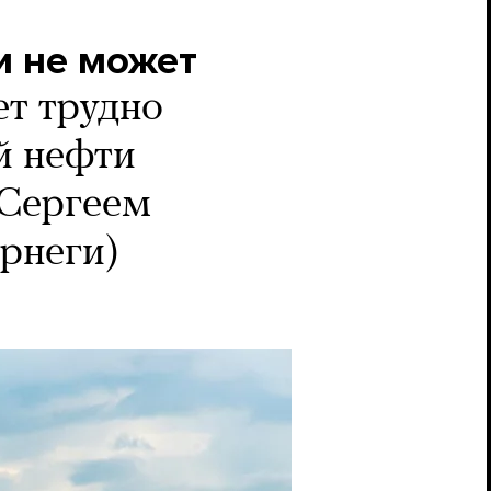
и не может
т трудно
й нефти
 Сергеем
рнеги)