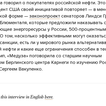
а говорил о покупателях российской нефти. Это
дент США своей инициативой повторяет — в мен
ской форме —
законопроект
сенаторов Линдси Г
 Блюменталя, которые предложили наказывать с
ющие энергоресурсы у России, 500-процентны
 О том, насколько эффективными могут оказать
анкции, есть ли у мирового рынка альтернатив
й нефти и какие еще ограничения способен в те
амп, «Медуза» поговорила со старшим научным
ом Берлинского центра Карнеги по изучению Ро
Сергеем Вакуленко.
this interview in English
here
.