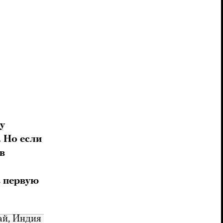
у
 Но если
в
в первую
й, Индия 