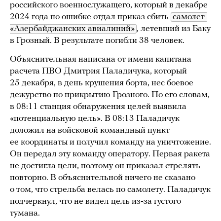
российского военнослужащего, который в декабре
2024 года по ошибке отдал приказ сбить
самолет 
«Азербайджанских авиалиний»
, летевший из Баку
в Грозный. В результате погибли 38 человек.
Объяснительная написана от имени капитана
расчета ПВО Дмитрия Паладичука, который
25 декабря, в день крушения борта, нес боевое
дежурство по прикрытию Грозного. По его словам,
в 08:11 станция обнаружения целей выявила
«потенциальную цель». В 08:13 Паладичук
доложил на войсковой командный пункт
ее координаты и получил команду на уничтожение.
Он передал эту команду оператору. Первая ракета
не достигла цели, поэтому он приказал стрелять
повторно. В объяснительной ничего не сказано
о том, что стрельба велась по самолету. Паладичук
подчеркнул, что не видел цель из-за густого
тумана.