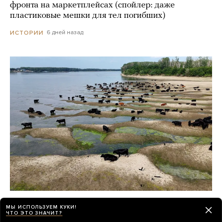
фронта на маркетплейсах (спойлер: даже
пластиковые мешки для тел погибших)
6 дней назад
ИСТОРИИ
Из-за жары в Европе обмелел Дунай.
МЫ ИСПОЛЬЗУЕМ КУКИ!
На поверхности реки показались
ЧТО ЭТО ЗНАЧИТ?