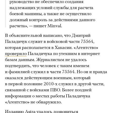
руководство не обеспечило создания
надлежащих условий службы для расчета
боевой машины, а также не осуществило
должный контроль за действиями данного
расчета», — пишет Minval.
В объяснительной написано, что Дмитрий
Паладичук служит в войсковой части 75564,
которая располагается в Хакасии. «Агентство»
проверило
Паладичука по утекшим в интернет
базам данным. Журналистам не удалось
подтвердить, что человек с таким именем
и фамилией служил в части 75564. Но он и правда
оказался действующим военным, который
в первой половине 2010-х служил в другой части,
связанной с войсками ПВО. Более поздней
информации о местах работы Паладичука
«Агентство» не обнаружило.
Изданию Astra
удалось
дозвониться