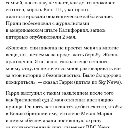
семьей, поскольку не знает, как долго проживет
его отец, король Карл III, у которого
диагностировали онкологическое заболевание.
Принц побеседовал с журналистами
в американском штате Калифорния, запись
интервью
опубликовали
2 мая.
«Конечно, они никогда не простят меня за многие
вещи, но… нет смысла продолжать борьбу. Жизнь
драгоценна. Я не знаю, сколько еще осталось
моему отцу, он не хочет со мной разговаривать из-
за этой истории с безопасностью. Было бы здорово
помириться», — сказал Гарри (цитата по
Sky News
).
Гарри выступил с таким заявлением после того,
как британский суд 2 мая отклонил апелляцию
принца. Он пять лет пытается добиться того, чтобы
в Великобритании ему, его жене Меган Маркл
и детям обеспечивали постоянную охрану
за государственный счет,
отмечает
BBC News.