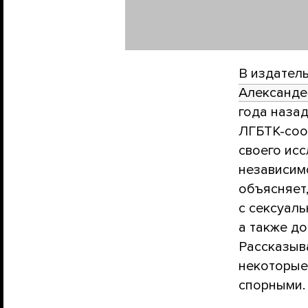
В издатель
Александе
года назад
ЛГБТК-сооб
своего исс
независимо
объясняет
с сексуаль
а также д
Рассказыва
некоторые
спорными.