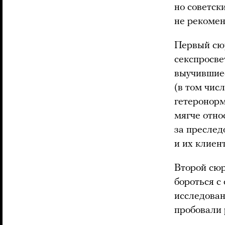
но советск
не рекомен
Первый сюр
секспросве
выучившиес
(в том чис
гетеронор
мягче отно
за преслед
и их клиен
Второй сюр
бороться с
исследова
пробовали 