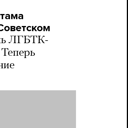
стама
 Советском
нь ЛГБТК-
 Теперь
ние