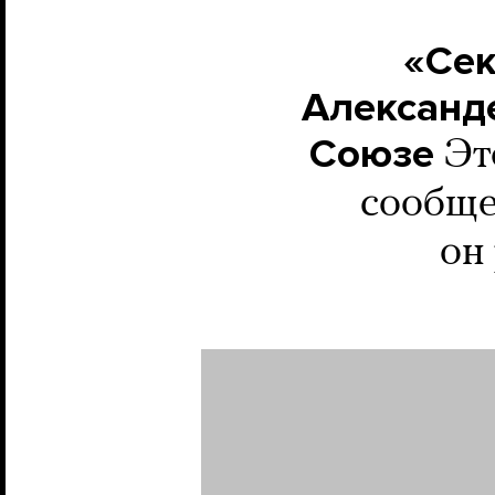
«Сек
Александе
Союзе
Эт
сообще
он