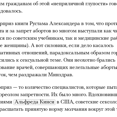
им гражданам об этой «неприличной глупости» го
довалось.
приз книги Рустама Александера в том, что прот
та и за запрет абортов во многом выступали как ч
я по советским учебникам, так и медицинские ра
ле женщины). А вот силовики, если дело касалось
мативных отношений, парадоксальным образом го
сились к сексуальной теме. Они неохотно брались
ование врачей, совершающих нелегальные аборты
ток, чем раздражали Минздрав.
приз — то количество специалистов, которые пыт
 ореолом запретности. Их было много. Вдохновив
ниями
Альфреда Кинси
в США, советские сексоло
расшатать принятую норму молчания вокруг этой 