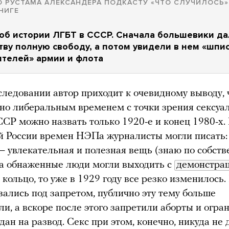
 РУСТАМА АЛЕКСАНДЕРА ПОДКАСТУ «ЧТО СЛУЧИЛОСЬ»
НИГЕ
об истории ЛГБТ в СССР. Сначала большевики д
ву полную свободу, а потом увидели в нем «шпи
ителей» армии и флота
следовании автор приходит к очевидному выводу, 
но либеральным временем с точки зрения сексуа
ССР можно назвать только 1920-е и конец 1980-х.
й России времен НЭПа журналисты могли писать:
 увлекательная и полезная вещь (знаю по собст
 а обнаженные люди могли выходить с
 кольцо, то уже в 1929 году все резко изменилось.
азались под запретом, публично эту тему больше
ли, а вскоре после этого запретили аборты и огра
дан на развод. Секс при этом, конечно, никуда не 