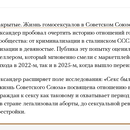
акрытые. Жизнь гомосексуалов в Советском Союз
ксандер пробовал очертить историю отношений г
ообщества: от криминализации в сталинском ССС
изации в девяностые. Публика эту попытку оценил
селлером, который мгновенно смели с маркетплей
ыхода в 2022-м, так и в 2025-м, когда вышло переи
ксандер расширяет поле исследования: «Секс был
жизнь Советского Союза» посвящена отношению 
граждан к сексу как таковому и охватывает период
а в стране легализовали аборты, до сексуальной р
естройки.