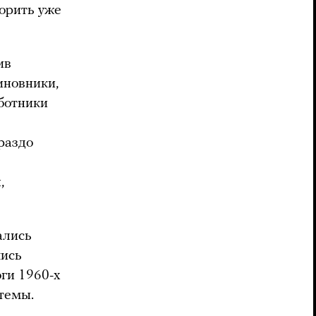
ворить уже
ив
иновники,
ботники
раздо
,
ались
шись
ги 1960-х
темы.