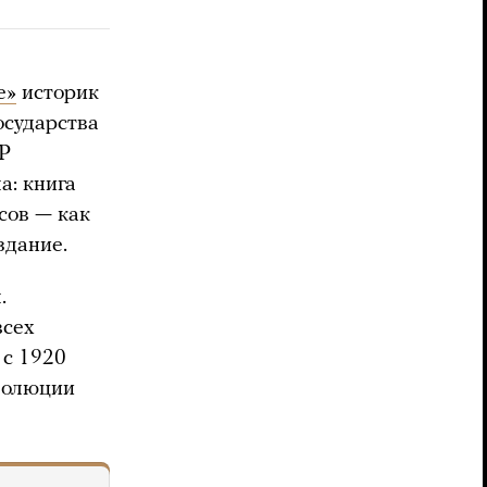
е»
историк
осударства
Р
а: книга
сов — как
здание.
.
всех
 с 1920
еволюции