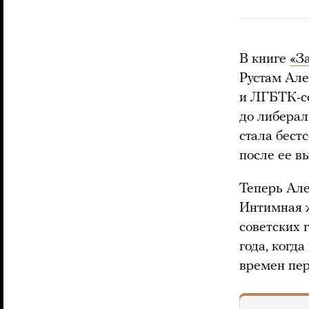
В книге
«З
Рустам Але
и ЛГБТК-с
до либерал
стала бест
после ее в
Теперь Але
Интимная 
советских 
года, когд
времен пер