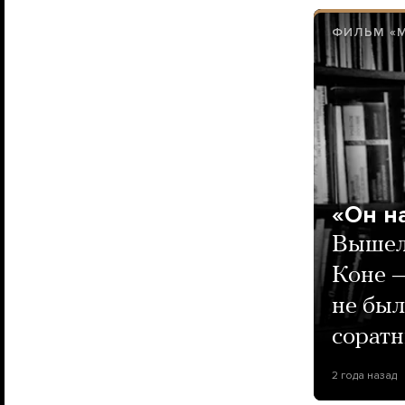
ФИЛЬМ «М
«Он н
Вышел
Коне —
не был
сорат
2 года назад