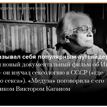
ЕДУЗЫ» ОБ ИГОРЕ КОНЕ
азывал себя популярным аутсайде
 новый документальный фильм об И
 он изучал сексологию в СССР («где
о секса»). «Медуза» поговорила с его
ником Виктором Каганом