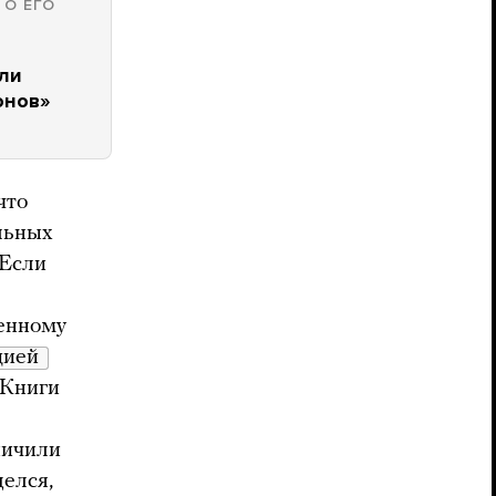
 О ЕГО
али
онов»
что
льных
 Если
венному
демонстрацией 
 Книги
ничили
делся,