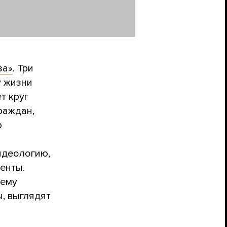
за»
. Три
у жизни
т круг
раждан,
р
идеологию,
енты.
чему
, выглядят