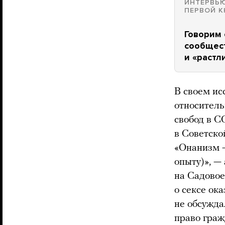
ИНТЕРВЬЮ
ПЕРВОЙ К
Говорим 
сообщест
и «растл
В своем ис
относитель
свобод в С
в Советско
«Онанизм —
опыту)», —
на Садовое
о сексе ок
не обсужда
право граж