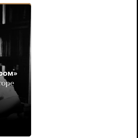
ром»
горе