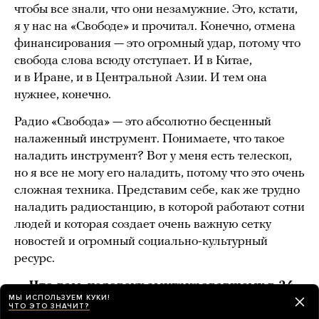
чтобы все знали, что они незамужние. Это, кстати,
я у нас на «Свободе» и прочитал. Конечно, отмена
финансирования — это огромный удар, потому что
свобода слова всюду отступает. И в Китае,
и в Иране, и в Центральной Азии. И тем она
нужнее, конечно.
Радио «Свобода» — это абсолютно бесценный
налаженный инструмент. Понимаете, что такое
наладить инструмент? Вот у меня есть телескоп,
но я все не могу его наладить, потому что это очень
сложная техника. Представим себе, как же трудно
наладить радиостанцию, в которой работают сотни
людей и которая создает очень важную сетку
новостей и огромный социально-культурный
ресурс.
— Что вам, человеку эмигрировавшему в 24
МЫ ИСПОЛЬЗУЕМ КУКИ!
года, дал опыт работы на радио «Свобода»?
ЧТО ЭТО ЗНАЧИТ?