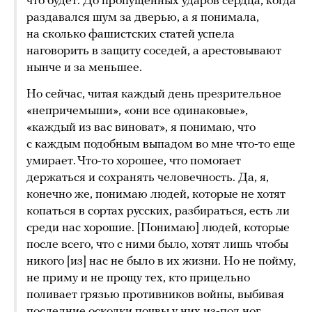
что будет. До пропущенных ударов сердца, когда
раздавался шум за дверью, а я понимала,
на сколько фашистских статей успела
наговорить в защиту соседей, а арестовывают
нынче и за меньшее.
Но сейчас, читая каждый день презрительное
«непричемыши», «они все одинаковые»,
«каждый из вас виноват», я понимаю, что
с каждым подобным выпадом во мне что-то еще
умирает. Что-то хорошее, что помогает
держаться и сохранять человечность. Да, я,
конечно же, понимаю людей, которые не хотят
копаться в сортах русских, разбираться, есть ли
среди нас хорошие. [Понимаю] людей, которые
после всего, что с ними было, хотят лишь чтобы
никого [из] нас не было в их жизни. Но не пойму,
не приму и не прощу тех, кто прицельно
поливает грязью противников войны, выбивая
последние осколки почвы у них из-под ног.