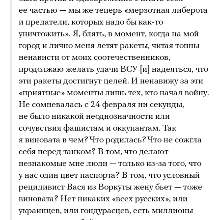
ее частью — мы же теперь «мерзотная либерота
и предатели, которых надо бы как-то
уничтожить». Я, блять, в момент, когда на мой
город и лично меня летят ракеты, читая тонны
ненависти от моих соотечественников,
продолжаю желать удачи ВСУ [и] надеяться, что
эти ракеты достигнут целей. И ненавижу за эти
«приятные» моменты лишь тех, кто начал войну.
Не сомневалась с 24 февраля ни секунды,
не было никакой неоднозначности или
сочувствия фашистам и оккупантам. Так
я виновата в чем? Что родилась? Что не сожгла
себя перед танком? В том, что делают
незнакомые мне люди — только из-за того, что
у нас один цвет паспорта? В том, что условный
рецидивист Вася из Воркуты жену бьет — тоже
виновата? Нет никаких «всех русских», или
украинцев, или гондурасцев, есть миллионы