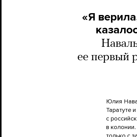
«Я верила
казалос
Наваль
ее первый 
Юлия Нава
Таратуте 
с российс
в колонии
только с 