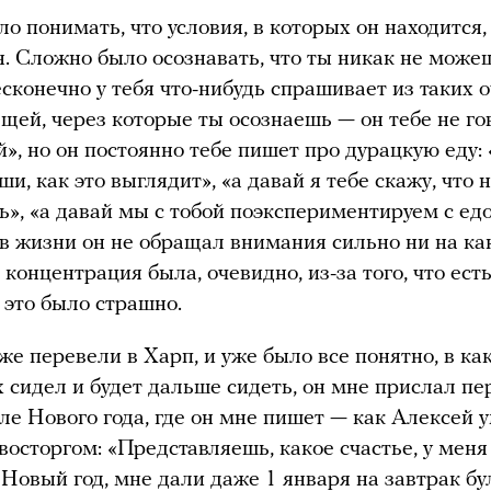
о понимать, что условия, в которых он находится,
. Сложно было осознавать, что ты никак не може
есконечно у тебя что-нибудь спрашивает из таких 
щей, через которые ты осознаешь — он тебе не гов
й», но он постоянно тебе пишет про дурацкую еду:
и, как это выглядит», «а давай я тебе скажу, что 
ь», «а давай мы с тобой поэкспериментируем с ед
 в жизни он не обращал внимания сильно ни на ка
 концентрация была, очевидно, из-за того, что ест
т это было страшно.
уже перевели в Харп, и уже было все понятно, в ка
х сидел и будет дальше сидеть, он мне прислал пе
ле Нового года, где он мне пишет — как Алексей у
восторгом: «Представляешь, какое счастье, у меня
Новый год, мне дали даже 1 января на завтрак бу