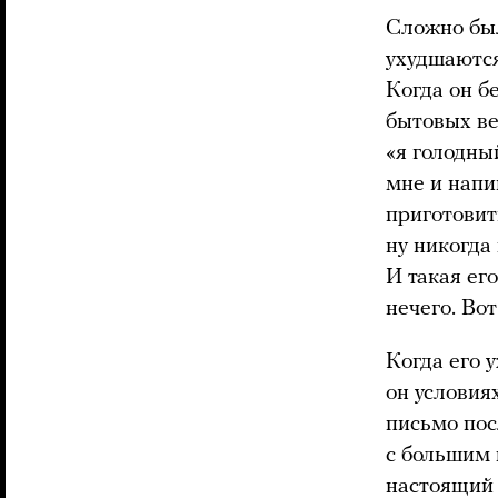
Сложно был
ухудшаются
Когда он б
бытовых ве
«я голодны
мне и напиш
приготовит
ну никогда
И такая его
нечего. Во
Когда его 
он условия
письмо пос
с большим 
настоящий 