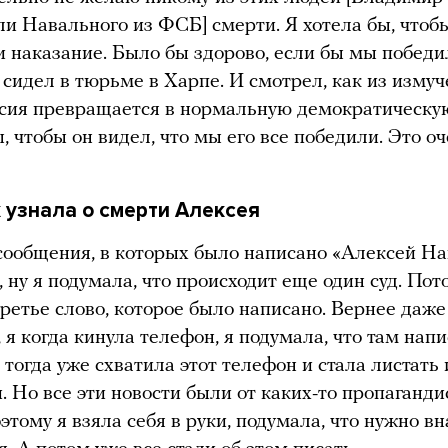
ли Навального из ФСБ] смерти. Я хотела бы, чтоб
и наказание. Было бы здорово, если бы мы победи
 сидел в тюрьме в Харпе. И смотрел, как из изму
сия превращается в нормальную демократическую
, чтобы он видел, что мы его все победили. Это о
к узнала о смерти Алексея
сообщения, в которых было написано «Алексей Н
, ну я подумала, что происходит еще один суд. Пот
третье слово, которое было написано. Вернее даже
, я когда кинула телефон, я подумала, что там нап
 тогда уже схватила этот телефон и стала листать
и. Но все эти новости были от каких-то пропаганди
оэтому я взяла себя в руки, подумала, что нужно в