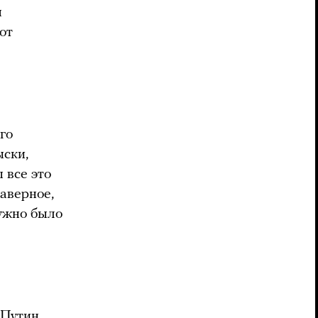
я
от
го
ыски,
 все это
наверное,
нужно было
 Путин