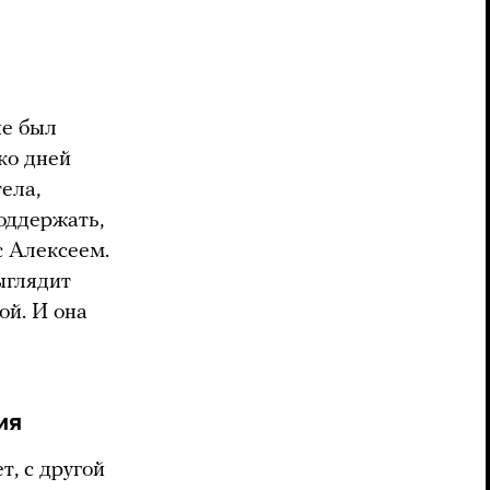
не был
ко дней
тела,
поддержать,
с Алексеем.
ыглядит
ой. И она
ия
т, с другой