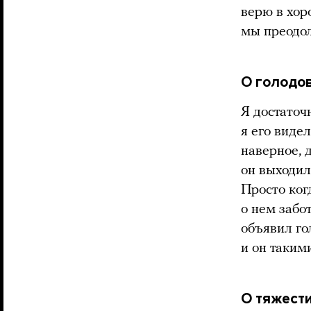
верю в хор
мы преодол
О голодо
Я достаточ
я его виде
наверное, 
он выходил
Просто ког
о нем забо
объявил гол
и он таким
О тяжести