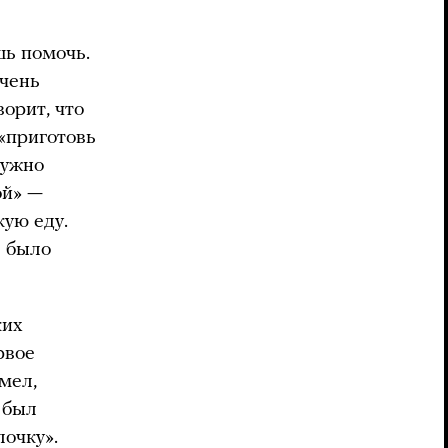
шь помочь.
очень
орит, что
 «приготовь
нужно
ой» —
кую еду.
ь было
ких
рвое
мел,
 был
лочку».