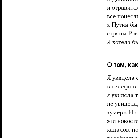
и отравите
все понесл
а Путин бы
страны Рос
Я хотела бы
О том, ка
Я увидела 
в телефоне
я увидела 
не увидела
«умер». И я
эти новост
каналов, п