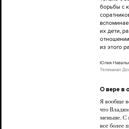
борьбы с 
соратнико
вспоминает
их дети, 
отношении 
из этого р
Юлия Наваль
Телеканал До
О вере в
Я вообще ве
что Владим
меньше. С
все более п