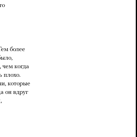
то
Тем более
было,
 чем когда
ь плохо.
чи, которые
а он вдруг
,