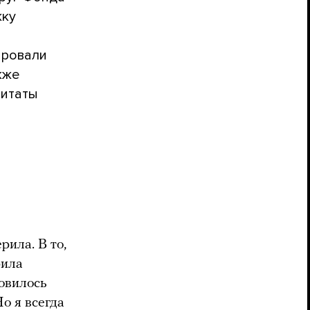
жку
ировали
кже
цитаты
рила. В то,
рила
овилось
Но я всегда