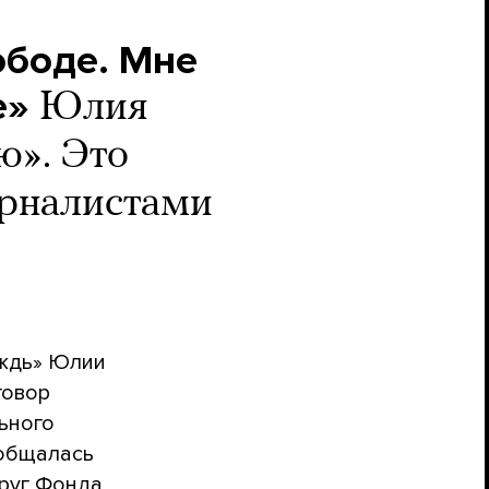
ободе. Мне
е»
Юлия
ю». Это
урналистами
ождь» Юлии
говор
ьного
 общалась
руг Фонда