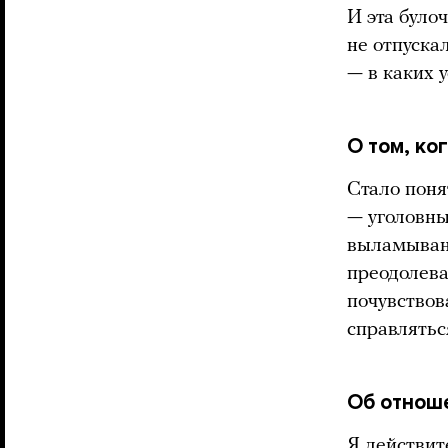
И эта було
не отпускал
— в каких 
О том, ко
Стало понят
— уголовны
выламывани
преодолева
почувствов
справлятьс
Об отнош
Я действит