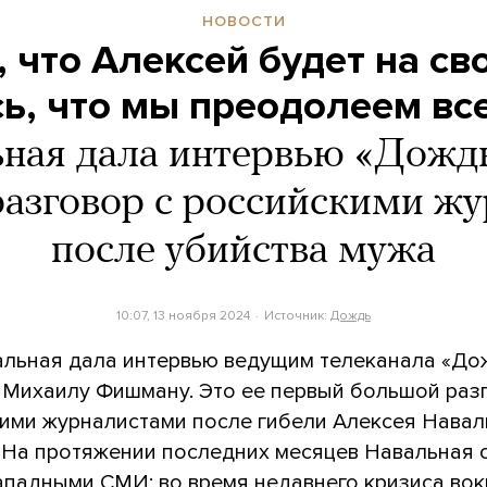
НОВОСТИ
, что Алексей будет на св
ь, что мы преодолеем вс
ная дала интервью «Дожд
разговор с российскими ж
после убийства мужа
10:07, 13 ноября 2024
Источник:
Дождь
льная дала интервью ведущим телеканала «Д
и Михаилу Фишману. Это ее первый большой раз
кими журналистами после гибели Алексея Навал
. На протяжении последних месяцев Навальная
западными СМИ; во время недавнего
кризиса
вок