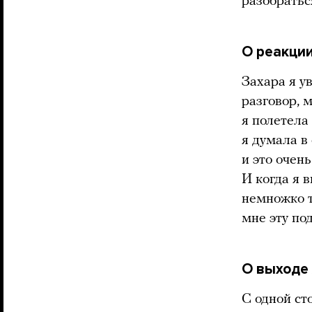
разобраться
О реакции
Захара я у
разговор, 
я полетела 
я думала в
и это очен
И когда я 
немножко т
мне эту по
О выходе 
С одной ст