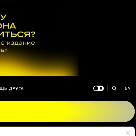
EN
ЩЬ ДРУГА