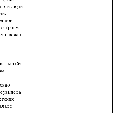
ы эти люди
ли,
ченной
 страну.
чень важно.
авальный»
ом
исано
 и увидела
стских
начале