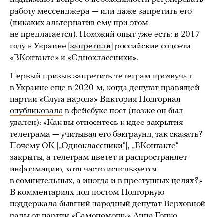
работу мессенджера — или даже запретить его
(никаких альтернатив ему при этом
не предлагается). Похожий опыт уже есть: в 2017
году в Украине
запретили
российские соцсети
«ВКонтакте» и «Одноклассники».
Первый призыв запретить телеграм прозвучал
в Украине еще в 2020-м, когда депутат правящей
партии «Слуга народа» Виктория Подгорная
опубликовала
в фейсбуке пост (позже он был
удален): «Как вы относитесь к идее закрытия
телеграма — учитывая его бэкграунд, так сказать?
Почему ОК [„Одноклассники“], „ВКонтакте“
закрыты, а телеграм цветет и распространяет
информацию, хотя часто используется
в сомнительных, а иногда и в преступных целях?»
В комментариях под постом Подгорную
поддержала бывший народный депутат Верховной
рады от партии «Самопомощь» Анна Гопко.