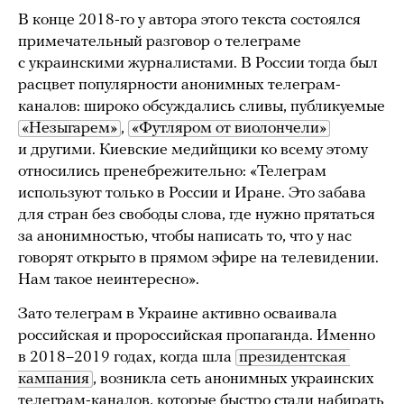
В конце 2018-го у автора этого текста состоялся
примечательный разговор о телеграме
с украинскими журналистами. В России тогда был
расцвет популярности анонимных телеграм-
каналов: широко обсуждались сливы, публикуемые
«Незыгарем»
,
«Футляром от виолончели»
и другими. Киевские медийщики ко всему этому
относились пренебрежительно: «Телеграм
используют только в России и Иране. Это забава
для стран без свободы слова, где нужно прятаться
за анонимностью, чтобы написать то, что у нас
говорят открыто в прямом эфире на телевидении.
Нам такое неинтересно».
Зато телеграм в Украине активно осваивала
российская и пророссийская пропаганда. Именно
в 2018–2019 годах, когда шла
президентская 
кампания
, возникла сеть анонимных украинских
телеграм-каналов, которые быстро стали набирать