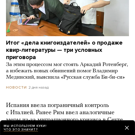
Итог «дела книгоиздателей» о продаже
квир-литературы — три условных
приговора
За этим процессом мог стоять Аркадий Ротенберг,
а избежать новых обвинений помог Владимир
Мединский, выяснила «Русская служба Би-би-си»
2 дня назад
НОВОСТИ
Испания ввела пограничный контроль
с Италией. Ранее Рим ввел аналогичные
меры из-за миграционного кризиса в Сеуте
МЫ ИСПОЛЬЗУЕМ КУКИ!
2 дня назад
ЧТО ЭТО ЗНАЧИТ?