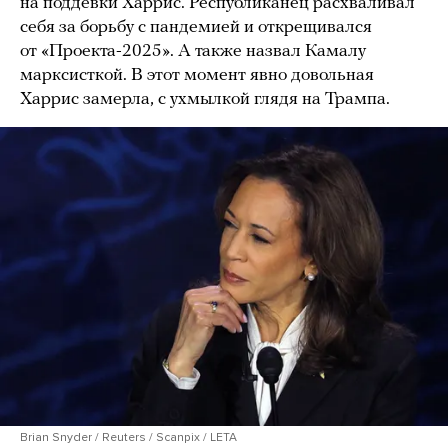
на поддевки Харрис. Республиканец расхваливал
себя за борьбу с пандемией и открещивался
от «Проекта-2025». А также назвал Камалу
марксисткой. В этот момент явно довольная
Харрис замерла, с ухмылкой глядя на Трампа.
Brian Snyder / Reuters / Scanpix / LETA