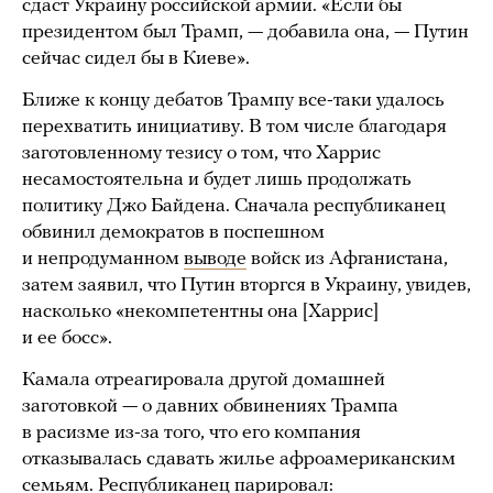
сдаст Украину российской армии. «Если бы
президентом был Трамп, — добавила она, — Путин
сейчас сидел бы в Киеве».
Ближе к концу дебатов Трампу все-таки удалось
перехватить инициативу. В том числе благодаря
заготовленному тезису о том, что Харрис
несамостоятельна и будет лишь продолжать
политику Джо Байдена. Сначала республиканец
обвинил демократов в поспешном
и непродуманном
выводе
войск из Афганистана,
затем заявил, что Путин вторгся в Украину, увидев,
насколько «некомпетентны она [Харрис]
и ее босс».
Камала отреагировала другой домашней
заготовкой — о давних обвинениях Трампа
в расизме из-за того, что его компания
отказывалась сдавать жилье афроамериканским
семьям. Республиканец парировал: