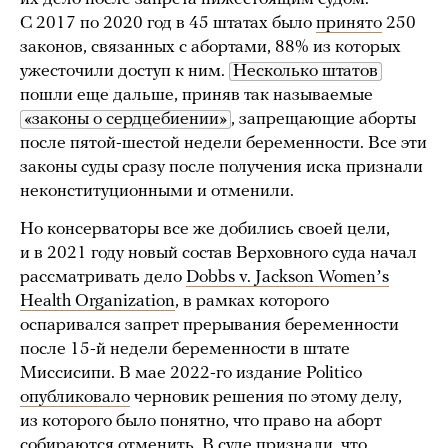
С 2017 по 2020 год в 45 штатах было
принято
250
законов, связанных с абортами, 88% из которых
ужесточили доступ к ним.
Несколько штатов
пошли еще дальше, приняв так называемые
«законы о сердцебиении»
, запрещающие аборты
после пятой-шестой недели беременности. Все эти
законы суды сразу после получения иска признали
неконституционными и отменили.
Но консерваторы все же добились своей цели,
и в 2021 году новый состав Верховного суда начал
рассматривать дело
Dobbs v. Jackson Womenʼs
Health Organization
, в рамках которого
оспаривался запрет прерывания беременности
после 15-й недели беременности в штате
Миссисипи. В мае 2022-го издание Politico
опубликовало
черновик решения по этому делу,
из которого было понятно, что право на аборт
собираются отменить. В суде
признали
, что