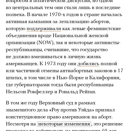
вопросом в политической дискуссии, но одной
из центральных тем они стали лишь в последние
полвека. В начале 1970-х годов в стране началась
активная кампания за легализацию абортов,
которую
поддерживали
как левые феминистские
объединения вроде Национальной женской
организации (NOW), так и некоторые активисты-
республиканцы, считавшие, что государство
не должно вмешиваться в личную жизнь
американцев. К 1973 году они
добились
полной
или частичной отмены антиабортных законов в 17
штатах, в том числе в Нью-Йорке и Калифорнии,
где губернаторами тогда были республиканцы
Нельсон Рокфеллер и Рональд Рейган.
В том же году Верховный суд в рамках
знаменитого дела «Роу против Уэйда» признал
конституционное право американок на аборт.
Несмотря на
некоторые изменения
, это решение