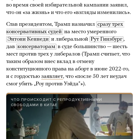
во время своей избирательной кампании заявил,
что он «за жизнь» и что его «взгляды изменились».
Став президентом, Трамп назначил
сразу трех 
консервативных судей
на место умеренного
Энтони Кеннеди
и либеральной
Рут Гинзбург
,
дав
консерваторам
в суде большинство — шесть
мест против трех у либералов (Трамп считает, что
таким образом внес вклад в отмену
конституционного права на аборт в июне 2022-го,
и с гордостью
заявляет
, что «после 50 лет неудач
смог убить „Роу против Уэйда“»).
ЧТО ПРОИСХОДИТ С РЕПРОДУКТИВНЫМИ
СВОБОДАМИ В КИТАЕ