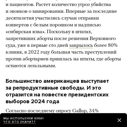
и пациентов. Растет количество угроз убийства
и звонков о минировании. Впервые за последние
десятилетия участились случаи отправки
конвертов с белым порошком и надписью
«сибирская язва». Поскольку в штатах,
запретивших аборты после решения Верховного
суда, уже в первые сто дней
закрылось
более 80%
клиник, в 2022 году большая часть преступлений
против абортариев пришлась на штаты, где аборты
остаются легальными.
Большинство американцев выступает
за репродуктивные свободы. И это
отразится на повестке президентских
выборов 2024 года
Согласно последнему опросу Gallup, 34%
американцев
считают
, что аборты должны быть
МЫ ИСПОЛЬЗУЕМ КУКИ!
ЧТО ЭТО ЗНАЧИТ?
легальны во всех случаях, а 13% — что