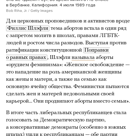
в Бербанке, Калифорния. 4 июля 1989 года
Bob Riha, Jr. / Getty Images
Для церковных проповедников и активистов вроде
Филлис Шлэфли
тема абортов встала в один ряд
с запретом молитв в школах, правами ЛГБТК-
людей и ростом числа разводов. Выступая против
ратификации конституционной
Поправки 
о равных правах
, Шлэфли
называла
аборты
«орудием феминизма»: «Женское освобождение —
это нападение на роль американской женщины
как жены и матери, а также на семью как
основную ячейку общества. Феминистки пытаются
сделать жен и матерей недовольными своей
карьерой… Они продвигают аборты вместо семьи».
В итоге часть либеральных республиканцев стала
голосовать за Демократическую партию,
а консервативные демократы (особенно в южных
штатах) ушли к республиканцам — обе партии