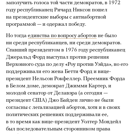
заполучить голоса той части демократов, в 1972
году республиканец Ричард Никсон пошел
на президентские выборы с антиабортной
программой — и одержал победу.
Но тогда
единства по вопросу абортов
не было
ни среди республиканцев, ни среди демократов.
Ставший президентом в 1976 году республиканец
Джеральд Форд выступал против решения
Верховного суда по делу «Роу против Уэйда», но его
поддерживали его жена Бетти Форд и вице-
президент Нельсон Рокфеллер. Преемник Форда
в Белом доме, демократ Джимми Картер, и
молодой сенатор от Делавэра (а сегодня —
президент США) Джо Байден лично не были
согласны с легализацией абортов, хотя и в своих
политических решениях поддерживали ее,
в то время как вице-президент Уолтер Мондейл
был последовательным сторонником права