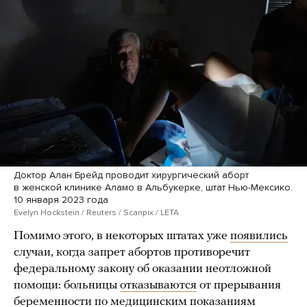
Доктор Алан Брейд проводит хирургический аборт
в женской клинике Аламо в Альбукерке, штат Нью-Мексико.
10 января 2023 года
Evelyn Hockstein / Reuters / Scanpix / LETA
Помимо этого, в некоторых штатах уже
появились
случаи, когда запрет абортов противоречит
федеральному закону об оказании неотложной
помощи: больницы
отказываются
от прерывания
беременности по медицинским показаниям