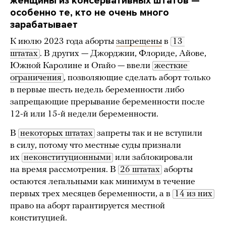
женщины из консервативных штатов —
особенно те, кто не очень много
зарабатывает
К июлю 2023 года аборты
запрещены
в
13 
штатах
. В других — Джорджии, Флориде, Айове,
Южной Каролине и Огайо — ввели
жесткие 
ограничения
, позволяющие сделать аборт только
в первые шесть недель беременности либо
запрещающие прерывание беременности после
12-й или 15-й недели беременности.
В
некоторых штатах
запреты так и не вступили
в силу, потому что местные суды признали
их
неконституционными
или заблокировали
на время рассмотрения. В
26 штатах
аборты
остаются легальными как минимум в течение
первых трех месяцев беременности, а в
14 из них
право на аборт гарантируется местной
конституцией.