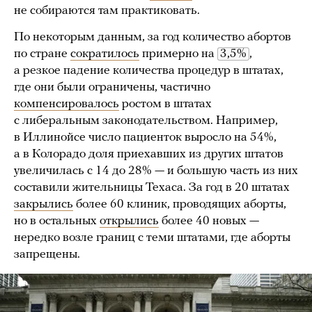
не собираются там практиковать.
По некоторым данным, за год количество абортов
по стране
сократилось
примерно на
3,5%
,
а резкое падение количества процедур в штатах,
где они были ограничены, частично
компенсировалось
ростом в штатах
с либеральным законодательством. Например,
в Иллинойсе число пациенток выросло на 54%,
а в Колорадо доля приехавших из других штатов
увеличилась с 14 до 28% — и большую часть из них
составили жительницы Техаса. За год в 20 штатах
закрылись
более 60 клиник, проводящих аборты,
но в остальных
открылись
более 40 новых —
нередко возле границ с теми штатами, где аборты
запрещены.