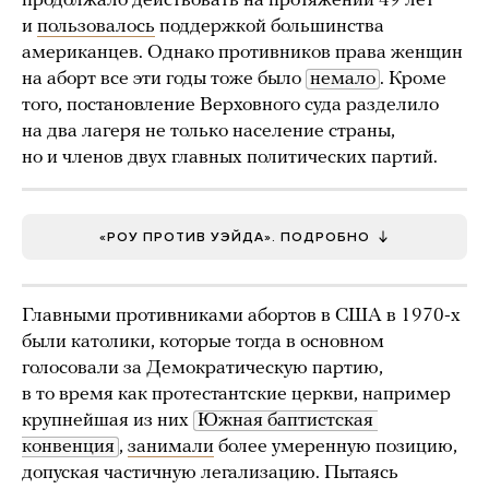
продолжало действовать на протяжении 49 лет
и
пользовалось
поддержкой большинства
американцев. Однако противников права женщин
на аборт все эти годы тоже было
немало
. Кроме
того, постановление Верховного суда разделило
на два лагеря не только население страны,
но и членов двух главных политических партий.
«РОУ ПРОТИВ УЭЙДА». ПОДРОБНО
Главными противниками абортов в США в 1970-х
были католики, которые тогда в основном
голосовали за Демократическую партию,
в то время как протестантские церкви, например
крупнейшая из них
Южная баптистская 
конвенция
,
занимали
более умеренную позицию,
допуская частичную легализацию. Пытаясь