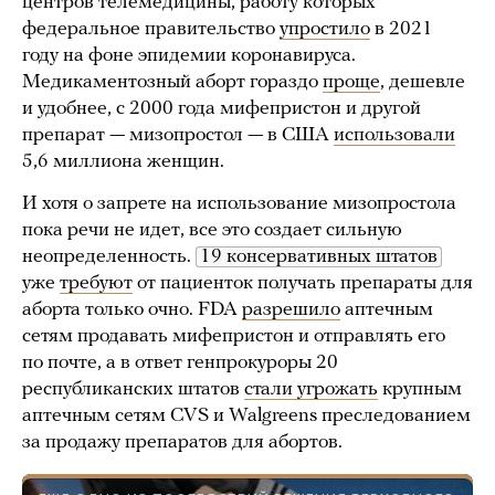
центров телемедицины, работу которых
федеральное правительство
упростило
в 2021
году на фоне эпидемии коронавируса.
Медикаментозный аборт гораздо
проще
, дешевле
и удобнее, с 2000 года мифепристон и другой
препарат — мизопростол — в США
использовали
5,6 миллиона женщин.
И хотя о запрете на использование мизопростола
пока речи не идет, все это создает сильную
неопределенность.
19 консервативных штатов
уже
требуют
от пациенток получать препараты для
аборта только очно. FDA
разрешило
аптечным
сетям продавать мифепристон и отправлять его
по почте, а в ответ генпрокуроры 20
республиканских штатов
стали угрожать
крупным
аптечным сетям CVS и Walgreens преследованием
за продажу препаратов для абортов.