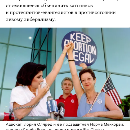
стремившееся объединить католиков
и протестантов-евангелистов в противостоянии
левому либерализму.
Адвокат Глория Оллред и ее подзащитная Норма Маккорви,
она же «Джейн Роу», во время митинга Pro Choice