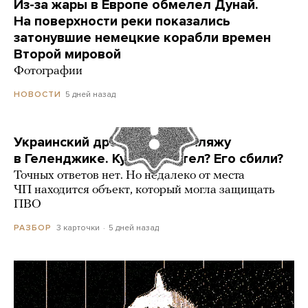
Из-за жары в Европе обмелел Дунай.
На поверхности реки показались
затонувшие немецкие корабли времен
Второй мировой
Фотографии
5 дней назад
НОВОСТИ
Украинский дрон попал по пляжу
в Геленджике. Куда он летел? Его сбили?
Точных ответов нет. Но недалеко от места
ЧП находится объект, который могла защищать
ПВО
3 карточки
5 дней назад
РАЗБОР