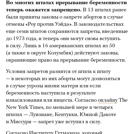
Во многих штатах прерывание беременности
теперь окажется запрещено.
В 13 штатах ранее
были приняты законы о запрете абортов в случае
отмены «Роу против Уэйда». В законодательствах
еще семи штатов сохраняются запреты, введенные
до 1973 года, и теперь они могут снова вступить
в силу. Лишь в 16 американских штатах из 50
(а также в округе Колумбия) действуют законы,
охраняющие право на прерывание беременности.
Условия запретов разнятся от штата к штату
— в некоторых из них аборты могут дозволяться
в случае угрозы жизни матери или если
беременность наступила в результате
изнасилования или инцеста. Согласно
онлайну
The
New York Times, по меньшей мере в четырех
штатах — Луизиане, Кентукки, Южной Дакоте
и Миссури — запрет уже вступил в силу.
Согласно
Институту Гутмахера, который