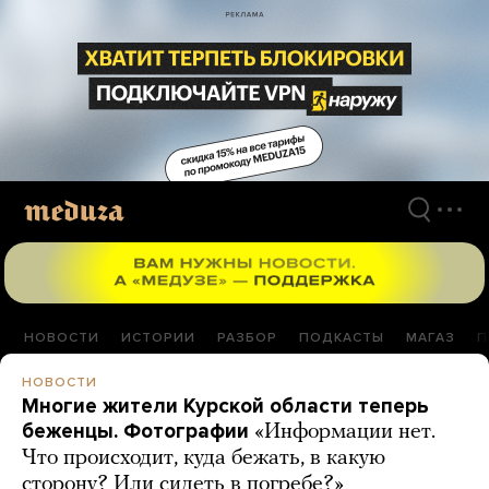
Перейти
к
материалам
НОВОСТИ
ИСТОРИИ
РАЗБОР
ПОДКАСТЫ
МАГАЗ
П
НОВОСТИ
Многие жители Курской области теперь
беженцы. Фотографии
«Информации нет.
Что происходит, куда бежать, в какую
сторону? Или сидеть в погребе?»