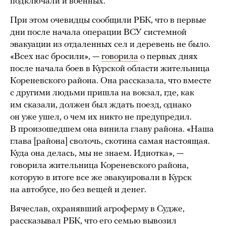
подключали и военных.
При этом очевидцы сообщили РБК, что в первые
дни после начала операции ВСУ системной
эвакуации из отдаленных сел и деревень не было.
«Всех нас бросили», —
говорила
о первых днях
после начала боев в Курской области жительница
Кореневского района. Она рассказала, что вместе
с другими людьми пришла на вокзал, где, как
им сказали, должен был ждать поезд, однако
он уже ушел, о чем их никто не предупредил.
В произошедшем она винила главу района. «Наша
глава [района] сволочь, скотина самая настоящая.
Куда она делась, мы не знаем. Идиотка», —
говорила жительница Кореневского района,
которую в итоге все же эвакуировали в Курск
на автобусе, но без вещей и денег.
Вячеслав, охранявший агроферму в Судже,
рассказывал РБК, что его семью вывозил