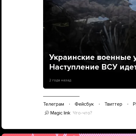
Украинские военные у
Наступление ВСУ иде
2 года назад
Телеграм
Фейсбук
Твиттер
P
Magic link
Что-что?