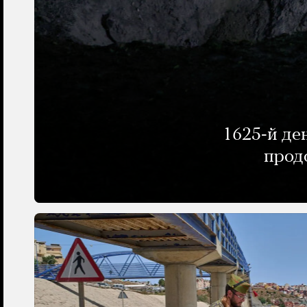
1625-й де
прод