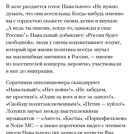
В зале раздается голос Навального: «Не нужно
думать, что они всесильны. Когда-нибудь именно
вы с гордостью скажете своим детям и внукам:
„А ведь ты знаешь, когда-то, однажды я спас
Россию“». Навальный добавляет: «Россия будет
свободной»; люди у сцены подхватывают лозунг,
который при жизни политика всегда звучал
на масштабных митингах в России, — многие
из посетителей концерта, вероятно, участвовали
в них до эмиграции.
Соратники оппозиционера скандируют
«Навальный!», «Нет войне!», «Не забудем,
не простим!», «Один за всех и все за одного!»,
«Свободу политзаключенным!», «Путин — хуйло!».
Лозунги звучат между выступлениями
музыкантов — «Аигел», «Касты», «Порнофильмов»
и Noize MC — а также короткими видео с чтением
писем
Навального (их записали артисты Яна