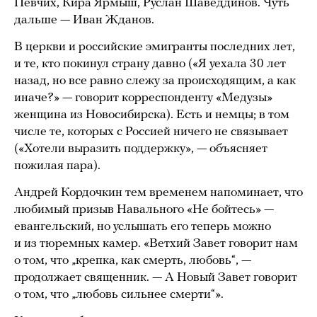
Певчих, Кира Ярмыш, Руслан Шаведдинов. Чуть
дальше — Иван Жданов.
В церкви и российские эмигранты последних лет,
и те, кто покинул страну давно («Я уехала 30 лет
назад, но все равно слежу за происходящим, а как
иначе?» — говорит корреспонденту «Медузы»
женщина из Новосибирска). Есть и немцы; в том
числе те, которых с Россией ничего не связывает
(«Хотели выразить поддержку», — объясняет
пожилая пара).
Андрей Кордочкин тем временем напоминает, что
любимый призыв Навального «Не бойтесь» —
евангельский, но услышать его теперь можно
и из тюремных камер. «Ветхий Завет говорит нам
о том, что „крепка, как смерть, любовь“, —
продолжает священник. — А Новый Завет говорит
о том, что „любовь сильнее смерти“».