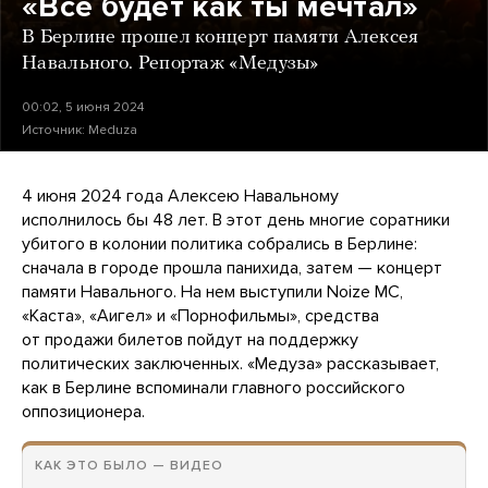
«Все будет как ты мечтал»
В Берлине прошел концерт памяти Алексея
Навального. Репортаж «Медузы»
00:02, 5 июня 2024
Источник:
Meduza
4 июня 2024 года Алексею Навальному
исполнилось бы 48 лет. В этот день многие соратники
убитого в колонии политика собрались в Берлине:
сначала в городе прошла панихида, затем — концерт
памяти Навального. На нем выступили Noize MC,
«Каста», «Аигел» и «Порнофильмы», средства
от продажи билетов пойдут на поддержку
политических заключенных. «Медуза» рассказывает,
как в Берлине вспоминали главного российского
оппозиционера.
КАК ЭТО БЫЛО — ВИДЕО