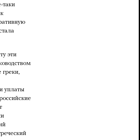
-таки
ак
тративную
стала
ту эти
ководством
 греки,
и уплаты
 российские
т
ки
ий
греческий