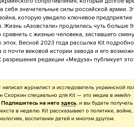
украинского сопротивления, который долгое вр
а себя значительные силы российской армии. Э
 война, которую увидело ключевое предприятие
. Жизнь «Азовстали» продлилась чуть больше 90
 сравнить с жизнью человека, заставшего смен
 эпох. Весной 2023 года рассылка Kit подробно
а о почти вековой истории завода и его возмож
С разрешения редакции «Медуза» публикует этот
т написал журналист и исследователь украинской по
н Скоркин специально для Kit — это медиа в имейл-
.
Подпишитесь на него
здесь
, и вы будете получать
екста в неделю. Kit рассказывает о политике, войне,
хнологиях, воспитании детей и многом другом.