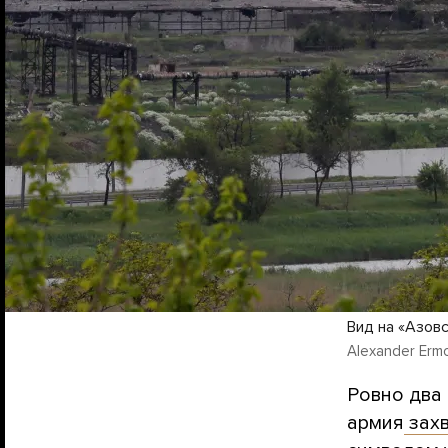
Вид на «Азовс
Alexander Ermo
Ровно два
армия
захв