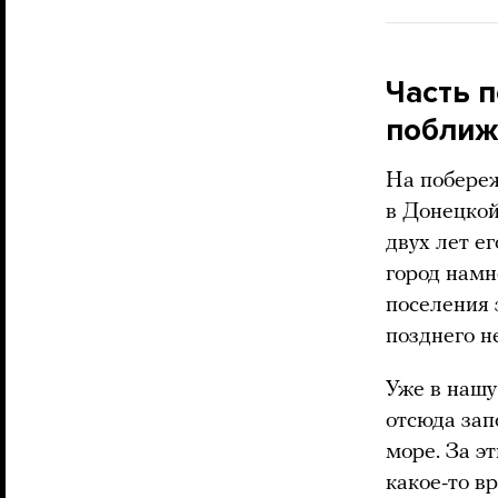
Часть 
побли
На побереж
в Донецкой
двух лет ег
город намн
поселения
позднего н
Уже в нашу
отсюда зап
море. За э
какое-то в