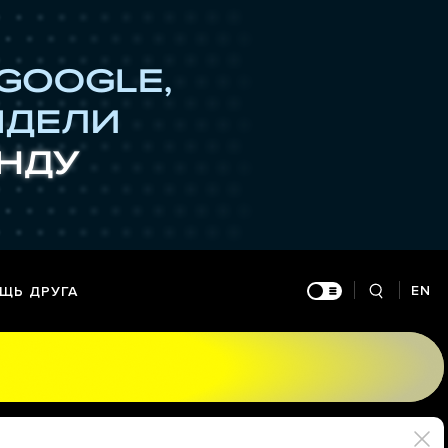
EN
ЩЬ ДРУГА