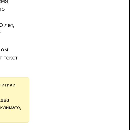
емя
то
 лет,
у
ном
 текст
литики
 два
 климате,