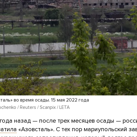
таль» во время осады. 15 мая 2022 года
chenko / Reuters / Scanpix / LETA
 года назад — после трех месяцев осады — росс
атила
«Азовсталь». С тех пор мариупольский за