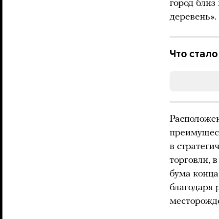
город близ
деревень».
Что стало
Расположен
преимущест
в стратеги
торговли, 
бума конца
благодаря
месторож