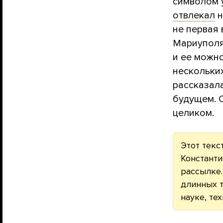
символом 
отвлекал
н
не первая
Мариуполя
и ее можно
нескольких
рассказал
будущем. 
целиком.
Этот текс
Константи
рассылке
длинных т
науке, те