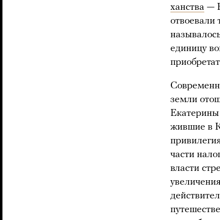
ханства
— Б
отвоевали 
называлось
единицу во
приобретат
Современны
земли отош
Екатерины
жившие в К
привилегия
части нало
власти стр
увеличения
действител
путешеств