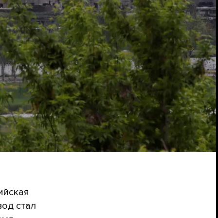
ийская
вод стал