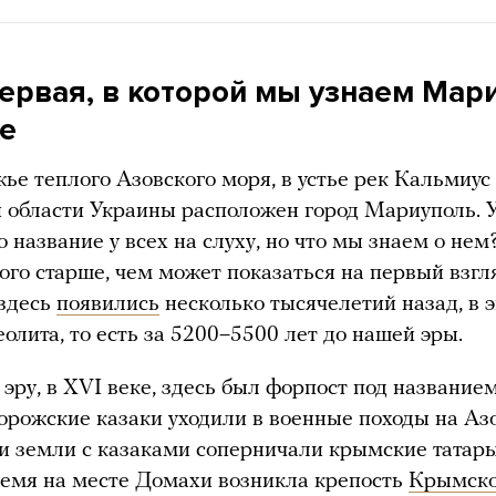
первая, в которой мы узнаем Мар
же
ье теплого Азовского моря, в устье рек Кальмиус
 области Украины расположен город Мариуполь. 
о название у всех на слуху, но что мы знаем о нем
ого старше, чем может показаться на первый взгл
 здесь
появились
несколько тысячелетий назад, в 
еолита, то есть за 5200–5500 лет до нашей эры.
 эру, в XVI веке, здесь был форпост под название
орожские казаки уходили в военные походы на Аз
ти земли с казаками соперничали крымские татары
ремя на месте Домахи возникла крепость
Крымско