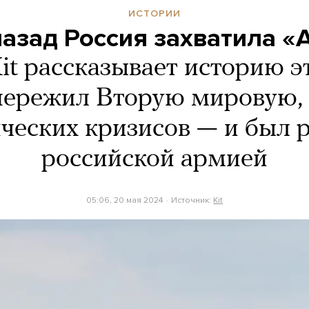
ИСТОРИИ
назад Россия захватила «
it рассказывает историю эт
пережил Вторую мировую, 
ческих кризисов — и был 
российской армией
05:06, 20 мая 2024
Источник:
Kit