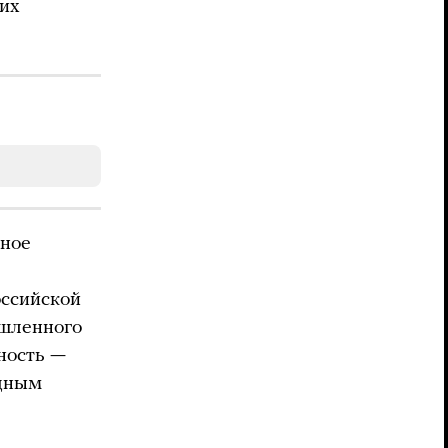
ких
мное
оссийской
ышленного
ность —
удным