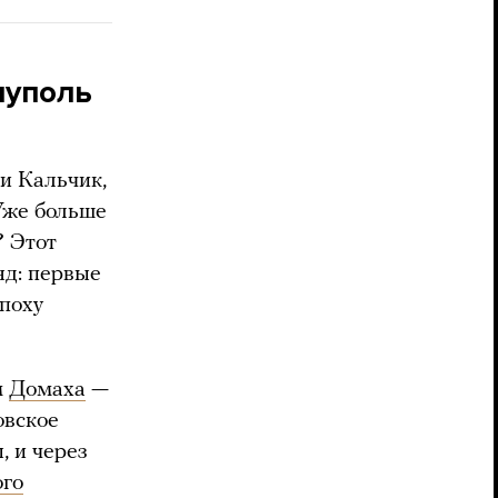
иуполь
 и Кальчик,
Уже больше
? Этот
яд: первые
эпоху
м
Домаха
—
овское
, и через
го