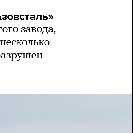
Азовсталь»
ого завода,
несколько
разрушен