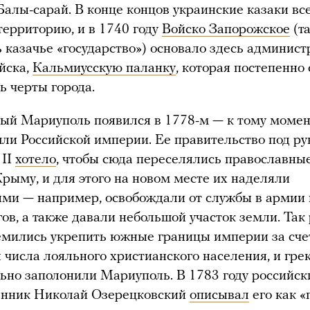
алы-сарай. В конце концов украинские казаки все
территорию, и в 1740 году
Войско Запорожское
(т
 казачье «государство») основало здесь админис
йска,
Кальмиусскую паланку
, которая постепенно 
ь черты города.
й Мариуполь появился в 1778-м — к тому момен
ли Российской империи. Ее правительство под ру
 II
хотело
, чтобы сюда переселялись православные
рыму, и для этого на новом месте их наделяли
ми — например, освобождали от службы в армии 
гов, а также давали небольшой участок земли. Так
емились укрепить южные границы империи за сче
 числа лояльного христианского населения, и гре
ьно заполонили Мариуполь. В 1783 году российск
енник Николай Озерецковский
описывал
его как «