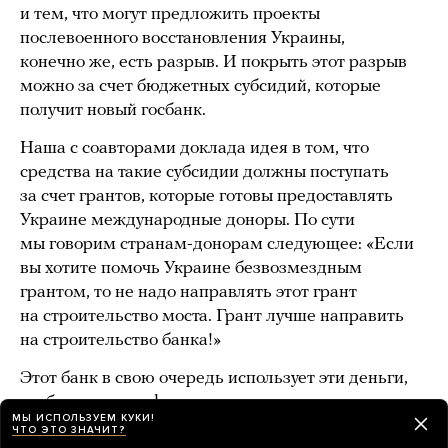
и тем, что могут предложить проекты
послевоенного восстановления Украины,
конечно же, есть разрыв. И покрыть этот разрыв
можно за счет бюджетных субсидий, которые
получит новый госбанк.
Наша с соавторами доклада идея в том, что
средства на такие субсидии должны поступать
за счет грантов, которые готовы предоставлять
Украине международные доноры. По сути
мы говорим странам-донорам следующее: «Если
вы хотите помочь Украине безвозмездным
грантом, то не надо направлять этот грант
на строительство моста. Грант лучше направить
на строительство банка!»
Этот банк в свою очередь использует эти деньги,
чтобы наладить финансирование проектов,
МЫ ИСПОЛЬЗУЕМ КУКИ!
причем таким образом, чтобы снизить риски для
ЧТО ЭТО ЗНАЧИТ?