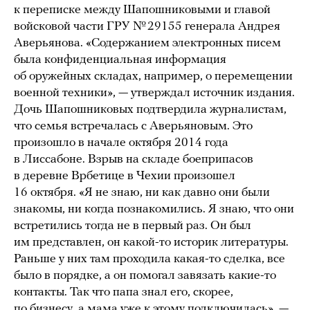
к переписке между Шапошниковыми и главой
войсковой части ГРУ № 29155 генерала Андрея
Аверьянова. «Содержанием электронных писем
была конфиденциальная информация
об оружейных складах, например, о перемещении
военной техники», — утверждал источник издания.
Дочь Шапошниковых подтвердила журналистам,
что семья встречалась с Аверьяновым. Это
произошло в начале октября 2014 года
в Лиссабоне. Взрыв на складе боеприпасов
в деревне Врбетице в Чехии произошел
16 октября. «Я не знаю, ни как давно они были
знакомы, ни когда познакомились. Я знаю, что они
встретились тогда не в первый раз. Он был
им представлен, он какой-то историк литературы.
Раньше у них там проходила какая-то сделка, все
было в порядке, а он помогал завязать какие-то
контакты. Так что папа знал его, скорее,
по бизнесу, а мама уже к этому подключилась», —