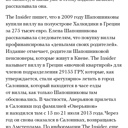
рассказывала она.
The Insider пишет, что в 2009 году Шапошниковы
купили виллу на полуострове Халкидики в Греции
за 275 тысяч евро. Елена Шапошникова
рассказывала следователям, что покупку виллы
профинансировала «деньгами своих родителей».
Издание отмечает, родители Шапошниковой
пенсионеры, которые живут в Киеве. The Insider
называет виллу в Греции «явочной квартирой» для
членов подразделения 29155 ГРУ, которые, как
утверждается, стали «регулярно» летать в город
Салоники, который находится в часе езды
от виллы, как только Шапошниковы там
обосновались. В частности, Аверьянов прилетал
в Салоники под фамилией «Оверьянов»
и находился там с 15 по 21 июля 2013 года. Через
год он снова оказался в Салониках, возвращаясь
из Амстердама. По информации The Insider, еще