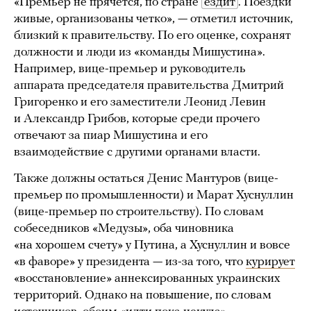
«Премьер не прячется, по стране
ездит
. Поездки
живые, организованы четко», — отметил источник,
близкий к правительству. По его оценке, сохранят
должности и люди из «команды Мишустина».
Например, вице-премьер и руководитель
аппарата председателя правительства Дмитрий
Григоренко и его заместители Леонид Левин
и Александр Грибов, которые среди прочего
отвечают за пиар Мишустина и его
взаимодействие с другими органами власти.
Также должны остаться Денис Мантуров (вице-
премьер по промышленности) и Марат Хуснуллин
(вице-премьер по строительству). По словам
собеседников «Медузы», оба чиновника
«на хорошем счету» у Путина, а Хуснуллин и вовсе
«в фаворе» у президента — из-за того, что
курирует
«восстановление» аннексированных украинских
территорий. Однако на повышение, по словам