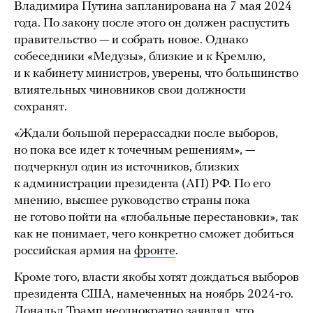
Владимира Путина запланирована на 7 мая 2024
года. По закону после этого он должен распустить
правительство — и собрать новое. Однако
собеседники «Медузы», близкие и к Кремлю,
и к кабинету министров, уверены, что большинство
влиятельных чиновников свои должности
сохранят.
«Ждали большой перерассадки после выборов,
но пока все идет к точечным решениям», —
подчеркнул один из источников, близких
к администрации президента (АП) РФ. По его
мнению, высшее руководство страны пока
не готово пойти на «глобальные перестановки», так
как не понимает, чего конкретно сможет добиться
российская армия на
фронте
.
Кроме того, власти якобы хотят дождаться выборов
президента США, намеченных на ноябрь 2024-го.
Дональд Трамп неоднократно
заявлял
, что