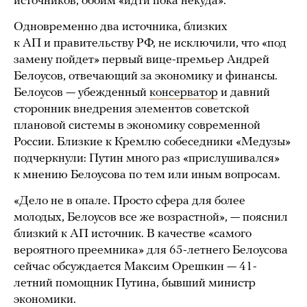
источников, обоим «идти пока некуда».
Одновременно два источника, близких
к АП и правительству РФ, не исключили, что «под
замену пойдет» первый вице-премьер Андрей
Белоусов, отвечающий за экономику и финансы.
Белоусов — убежденный
консерватор
и давний
сторонник внедрения элементов советской
плановой системы в экономику современной
России. Близкие к Кремлю собеседники «Медузы»
подчеркнули: Путин много раз «прислушивался»
к мнению Белоусова по тем или иным вопросам.
«Дело не в опале. Просто сфера для более
молодых, Белоусов все же возрастной», — пояснил
близкий к АП источник. В качестве «самого
вероятного преемника» для 65-летнего Белоусова
сейчас обсуждается Максим Орешкин — 41-
летний помощник Путина, бывший министр
экономики.