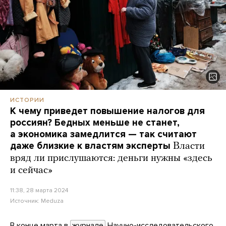
ИСТОРИИ
К чему приведет повышение налогов для
россиян? Бедных меньше не станет,
а экономика замедлится — так считают
даже близкие к властям эксперты
Власти
вряд ли прислушаются: деньги нужны «здесь
и сейчас»
11:38, 28 марта 2024
Источник:
Meduza
В конце марта в
журнале
Научно-исследовательского