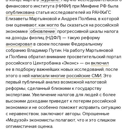
финансового института (НИФИ) при Минфине РФ была
опубликована
статья исследователей из РАНХиГС
Елизаветы Мартьяновой и Андрея Полбина, в которой
они оценивают, как могло бы сказаться на российской
экономике
обновление
прогрессивной шкалы налога
на доходы физлиц (НДФЛ) — такую реформу
анонсировал
в своем послании Федеральному
собранию Владимир Путин. На работу Мартьяновой
и Полбина обратил внимание просветительский портал
российского Центробанка «Эконс» — он
включил
ее в подборку важнейших новых исследований, после
этого о ней
написали
многие
российские СМИ
. Это
первый публичный анализ возможной налоговой
реформы, сделанный близкими к государству
экспертами. Увеличение налогов для людей с более
высокими доходами приведет к потерям российской
экономики и не особенно поможет исправить ситуацию
с неравенством, заключают авторы. Опрошенные
«Медузой» экономисты полагают, что и это слишком
оптимистичная оценка.