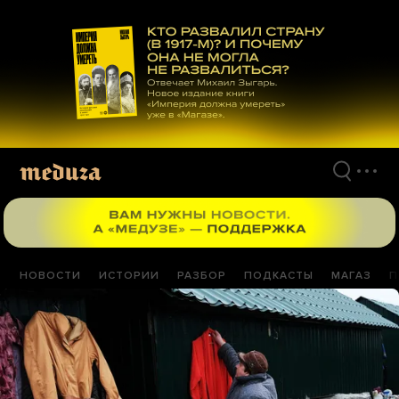
Перейти
к
материалам
НОВОСТИ
ИСТОРИИ
РАЗБОР
ПОДКАСТЫ
МАГАЗ
П