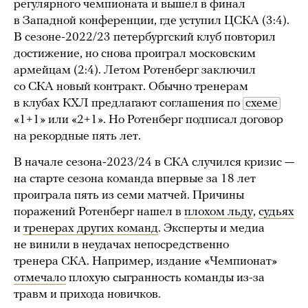
регулярного чемпионата и вышел в финал
в Западной конференции, где уступил ЦСКА (3:4).
В сезоне-2022/23 петербургский клуб повторил
достижение, но снова проиграл московским
армейцам (2:4). Летом Ротенберг заключил
со СКА новый контракт. Обычно тренерам
в клубах КХЛ предлагают соглашения по
схеме
«1+1» или «2+1». Но Ротенберг подписал договор
на рекордные пять лет.
В начале сезона-2023/24 в СКА случился кризис —
на старте сезона команда впервые за 18 лет
проиграла пять из семи матчей. Причины
поражений Ротенберг нашел в
плохом льду
,
судьях
и
тренерах других команд
. Эксперты и медиа
не винили в неудачах непосредственно
тренера СКА. Например, издание «Чемпионат»
отмечало
плохую сыгранность команды из-за
травм и прихода новичков.