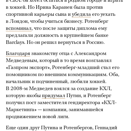
в СКА: он хотел остаться в родном городе и играть
в хоккей. Но Ирина Каранен была против
спортивной карьеры сына и
убедила
его уехать
в Лондон, чтобы учиться бизнесу. Ротенберг
вспоминал
, что после защиты диплома ему
предлагали должность в крупнейшем банке
Barclays. Но он решил вернуться в Россию.
Благодаря
знакомству отца с Александром
Медведевым, который в то время возглавлял
«Газпром экспорт», Ротенберг-младший стал его
помощником по внешним коммуникациям. Оба,
начальник и подчиненный, любили хоккей.
В 2008-м Медведев взялся за создание КХЛ,
которую якобы
придумал
Путин, и Ротенберг
получил пост заместителя гендиректора «КХЛ-
Маркетинга» — компании, занимавшейся
продвижением новой лиги.
Еще один друг Путина и Ротенбергов, Геннадий