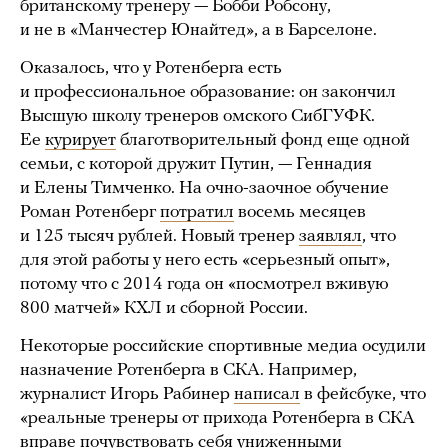
британскому тренеру — Бобби Робсону,
и не в «Манчестер Юнайтед», а в Барселоне.
Оказалось, что у Ротенберга есть
и профессиональное образование: он закончил
Высшую школу тренеров омского СибГУФК.
Ее
курирует
благотворительный фонд еще одной
семьи, с которой дружит Путин, — Геннадия
и Елены Тимченко. На очно-заочное обучение
Роман Ротенберг
потратил
восемь месяцев
и 125 тысяч рублей. Новый тренер
заявлял
, что
для этой работы у него есть «серьезный опыт»,
потому что с 2014 года он «посмотрел вживую
800 матчей» КХЛ и сборной России.
Некоторые российские спортивные медиа осудили
назначение Ротенберга в СКА. Например,
журналист Игорь Рабинер
написал
в фейсбуке, что
«реальные тренеры от прихода Ротенберга в СКА
вправе почувствовать себя униженными