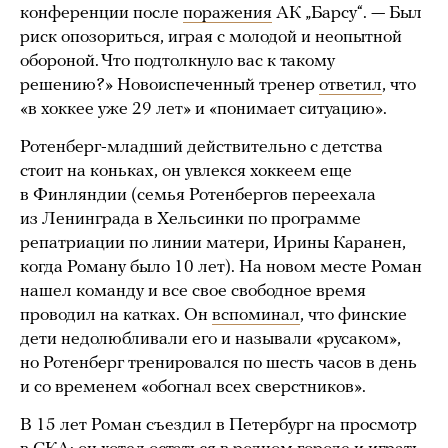
конференции после
поражения
АК „Барсу“. — Был
риск опозориться, играя с молодой и неопытной
обороной. Что подтолкнуло вас к такому
решению?» Новоиспеченный тренер
ответил
, что
«в хоккее уже 29 лет» и «понимает ситуацию».
Ротенберг-младший действительно с детства
стоит на коньках, он увлекся хоккеем еще
в Финляндии (семья Ротенбергов переехала
из Ленинграда в Хельсинки по программе
репатриации по линии матери, Ирины Каранен,
когда Роману было 10 лет). На новом месте Роман
нашел команду и все свое свободное время
проводил на катках. Он
вспоминал
, что финские
дети недолюбливали его и называли «русаком»,
но Ротенберг тренировался по шесть часов в день
и со временем «обогнал всех сверстников».
В 15 лет Роман съездил в Петербург на просмотр