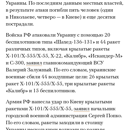
Украины. По последним данным местных властей,
в результате атаки погибли пять человек (один
в Николаеве, четверо — в Киеве) и еще десятки
пострадали.
Войска РФ атаковали Украину с помощью 20
беспилотников типа «Шахед-136-131» и 44 ракет
различных типов, включая крылатые ракеты
Х-101/Х-555/Х-55, Х-22, «Калибр», «Искандер-М»
и С-300,
заявил
главнокомандующий ВСУ
Валерий Залужный. По его словам, украинские
военные сбили 44 воздушные цели: 26 крылатых
ракет Х-101/Х-555/Х-55, три крылатые ракеты
«Калибр» и 15 беспилотников.
Армия РФ нанесла удар по Киеву крылатыми
ракетами Х-101/Х-555/Х-55,
заявил
начальник
городской военной администрации Сергей Попко.
По его словам, ракеты заходили в столицу
Украины несколькими волнами по разным