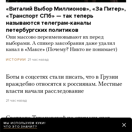
«Виталий Выбор Миллионов», «За Питер»,
«Транспорт СПб» — так теперь
называются телеграм-каналы
петербургских политиков
Они массово переименовывают их перед
выборами. А спикер заксобрания даже удалил
канал в «Максе» (Почему? Никто не понимает)
21 час назад
ИСТОРИИ
Боты в соцсетях стали писать, что в Грузии
враждебно относятся к россиянам. Местные
власти начали расследование
21 час назад
Светлане Тихановской не открыли счет
МЫ ИСПОЛЬЗУЕМ КУКИ!
в польском банке из-за просроченного
ЧТО ЭТО ЗНАЧИТ?