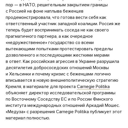
пор — в НАТО, решительным закрытием границы
с Россией на фоне наплыва беженцев
продемонстрировала, что готова вести себя как
ответственный участник западной коалиции. Россия же
теперь будет воспринимать соседа не как своего
прагматичного партнера, а как очередное
«недружественное» государство со всеми
вытекающими попытками протестировать пределы
дозволенного и последующими жесткими мерами
в ответ. Как российская агрессия в Украине разрушила
десятилетия добрососедских отношений Москвы
и Хельсинки и почему кризис с беженцами логично
вписывается в новую внешнеполитическую стратегию
Кремля, в материале для проекта
Carnegie Politika
объясняет директор исследовательской программы
по Восточному Соседству ЕС и по России Финского
института международных отношений Аркадий Мошес.
«Медуза» с разрешения Carnegie Politika публикует этот
материал полностью.