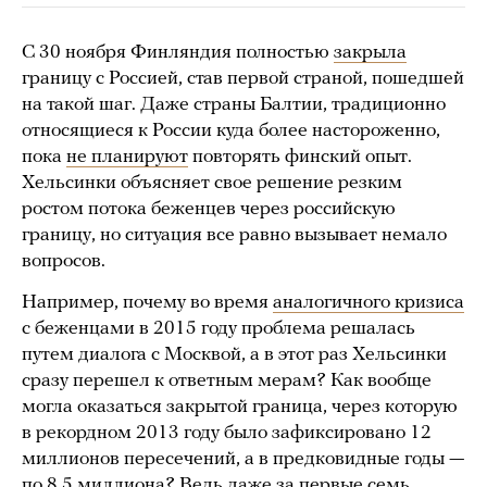
С 30 ноября Финляндия полностью
закрыла
границу с Россией, став первой страной, пошедшей
на такой шаг. Даже страны Балтии, традиционно
относящиеся к России куда более настороженно,
пока
не планируют
повторять финский опыт.
Хельсинки объясняет свое решение резким
ростом потока беженцев через российскую
границу, но ситуация все равно вызывает немало
вопросов.
Например, почему во время
аналогичного кризиса
с беженцами в 2015 году проблема решалась
путем диалога с Москвой, а в этот раз Хельсинки
сразу перешел к ответным мерам? Как вообще
могла оказаться закрытой граница, через которую
в рекордном 2013 году было зафиксировано 12
миллионов пересечений, а в предковидные годы —
по 8,5 миллиона? Ведь даже за первые семь