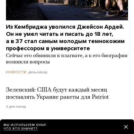
Из Кембриджа уволился Джейсон Ардей.
Он не умел читать и писать до 18 лет,
а в 37 стал самым молодым темнокожим
профессором в университете
Сейчас его обвинили в плагиате, а к его биографии
возникли вопросы
день назад
НОВОСТИ
Зеленский: США будут каждый месяц
поставлять Украине ракеты для Patriot
2 дня назад
В Шереметьево две пассажирки, опоздавшие
МЫ ИСПОЛЬЗУЕМ КУКИ!
ЧТО ЭТО ЗНАЧИТ?
на рейс, попытались догнать самолет