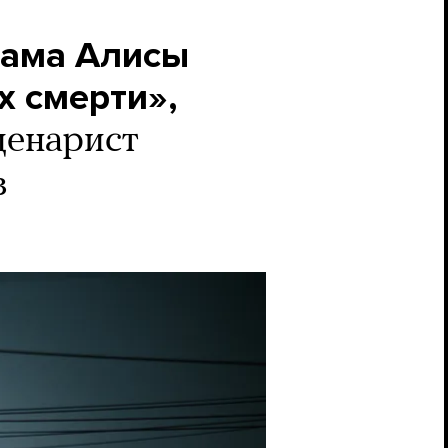
рама Алисы
х смерти»,
енарист
в