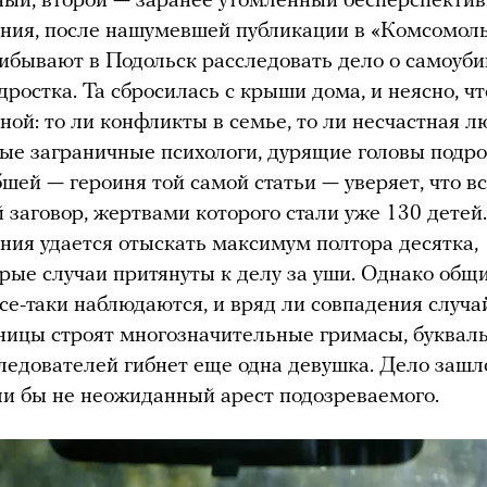
ый, второй — заранее утомленный бесперспекти
ния, после нашумевшей публикации в «Комсомол
ибывают в Подольск расследовать дело о самоуби
дростка. Та сбросилась с крыши дома, и неясно, чт
ной: то ли конфликты в семье, то ли несчастная лю
ые заграничные психологи, дурящие головы подро
шей — героиня той самой статьи — уверяет, что в
 заговор, жертвами которого стали уже 130 детей.
ния удается отыскать максимум полтора десятка,
орые случаи притянуты к делу за уши. Однако общ
се-таки наблюдаются, и вряд ли совпадения случа
ицы строят многозначительные гримасы, буквал
следователей гибнет еще одна девушка. Дело зашл
сли бы не неожиданный арест подозреваемого.