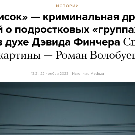
ИСТОРИИ
исок» — криминальная д
 о подростковых «группа
в духе Дэвида Финчера
Сц
картины — Роман Волобуе
13:21, 22 ноября 2023
Источник:
Meduza