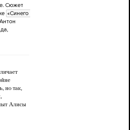
е. Сюжет
ухе
«Синего 
 Антон
да,
тличает
ойне
, но так,
,
опыт Алисы