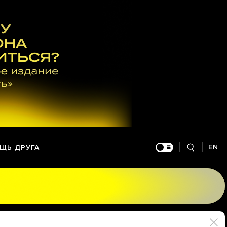
EN
ЩЬ ДРУГА