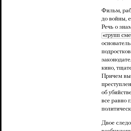
Фильм, раб
до войны, 
Речь о зна
«групп см
основатель
подростков
законодате
кино, тщат
Причем выб
преступлен
об убийств
все равно 
политическ
Двое следо