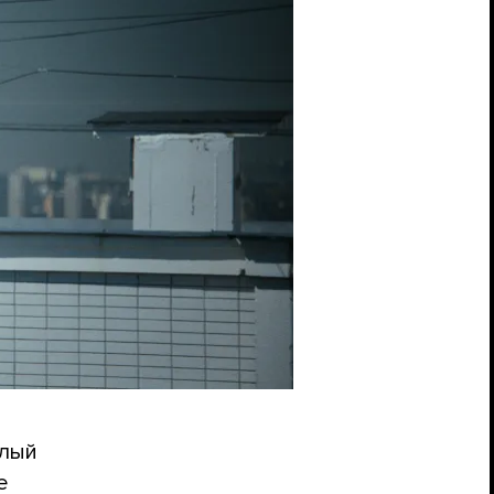
елый
е