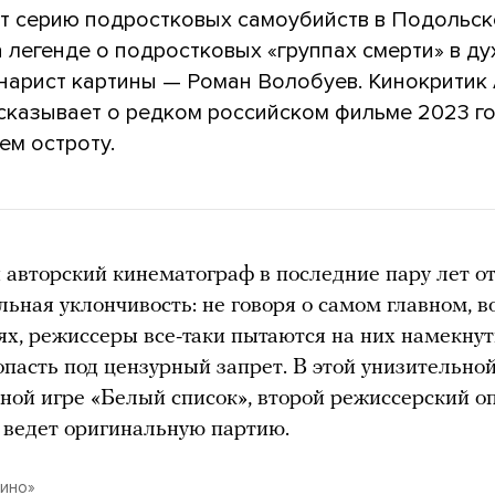
т серию подростковых самоубийств в Подольск
 легенде о подростковых «группах смерти» в д
енарист картины — Роман Волобуев. Кинокритик
сказывает о редком российском фильме 2023 го
ем остроту.
 авторский кинематограф в последние пару лет о
льная уклончивость: не говоря о самом главном, в
ях, режиссеры все-таки пытаются на них намекнуть
опасть под цензурный запрет. В этой унизительной
ной игре «Белый список», второй режиссерский 
 ведет оригинальную партию.
ино»