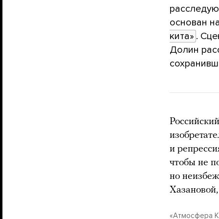
расследую
основан на
кита»
. Сц
Долин рас
сохранивш
Российский
изобретате
и репресси
чтобы не п
но неизбеж
Хазановой,
«Атмосфера К