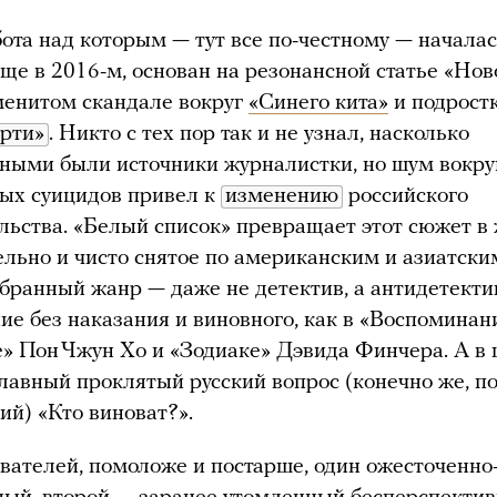
ота над которым — тут все по-честному — началас
еще в 2016-м, основан на резонансной статье «Нов
менитом скандале вокруг
«Синего кита»
и подрост
ерти»
. Никто с тех пор так и не узнал, насколько
ными были источники журналистки, но шум вокру
ых суицидов привел к
изменению
российского
льства. «Белый список» превращает этот сюжет в
ельно и чисто снятое по американским и азиатски
ранный жанр — даже не детектив, а антидетектив
ие без наказания и виновного, как в «Воспоминан
е» Пон Чжун Хо и «Зодиаке» Дэвида Финчера. А в
главный проклятый русский вопрос (конечно же, по
ий) «Кто виноват?».
вателей, помоложе и постарше, один ожесточенно