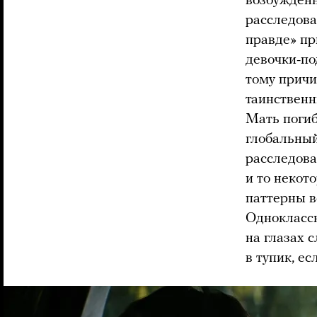
возбужденн
расследова
правде» пр
девочки-по
тому причи
таинственн
Мать погиб
глобальный
расследова
и то некот
паттерны в
Одноклассн
на глазах 
в тупик, е