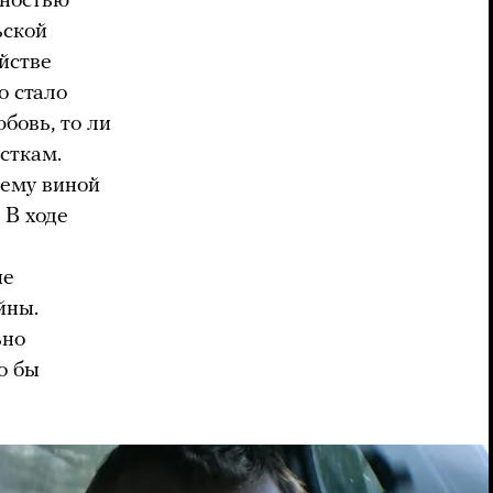
вностью
ьской
йстве
о стало
бовь, то ли
сткам.
сему виной
 В ходе
ие
йны.
ьно
о бы