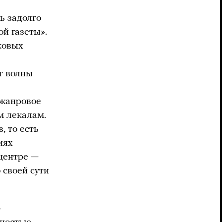
ь задолго
ой газеты».
ковых
г волны
 жанровое
м лекалам.
, то есть
иях
 центре —
 своей сути
-