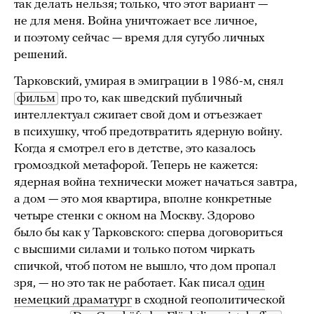
так делать нельзя; только, что этот вариант —
не для меня. Война уничтожает все личное,
и поэтому сейчас — время для сугубо личных
решений.
Тарковский, умирая в эмиграции в 1986-м, снял
фильм
про то, как шведский публичный
интеллектуал сжигает свой дом и отъезжает
в психушку, чтоб предотвратить ядерную войну.
Когда я смотрел его в детстве, это казалось
громоздкой метафорой. Теперь не кажется:
ядерная война технически может начаться завтра,
а дом — это моя квартира, вполне конкретные
четыре стенки с окном на Москву. Здорово
было бы как у Тарковского: сперва договориться
с высшими силами и только потом чиркать
спичкой, чтоб потом не вышло, что дом пропал
зря, — но это так не работает. Как писал
один
немецкий драматург
в сходной геополитической