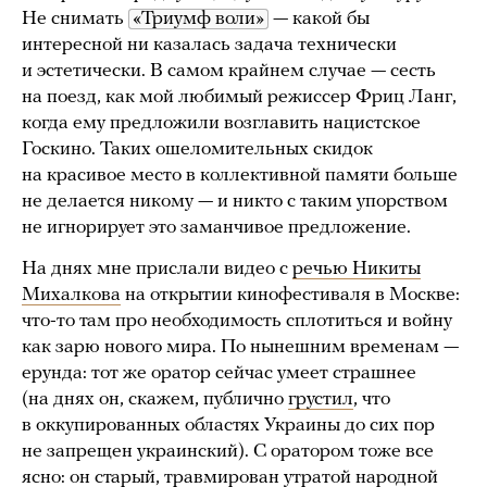
Не снимать
«Триумф воли»
— какой бы
интересной ни казалась задача технически
и эстетически. В самом крайнем случае — сесть
на поезд, как мой любимый режиссер Фриц Ланг,
когда ему предложили возглавить нацистское
Госкино. Таких ошеломительных скидок
на красивое место в коллективной памяти больше
не делается никому — и никто с таким упорством
не игнорирует это заманчивое предложение.
На днях мне прислали видео с
речью Никиты
Михалкова
на открытии кинофестиваля в Москве:
что-то там про необходимость сплотиться и войну
как зарю нового мира. По нынешним временам —
ерунда: тот же оратор сейчас умеет страшнее
(на днях он, скажем, публично
грустил
, что
в оккупированных областях Украины до сих пор
не запрещен украинский). С оратором тоже все
ясно: он старый, травмирован утратой народной