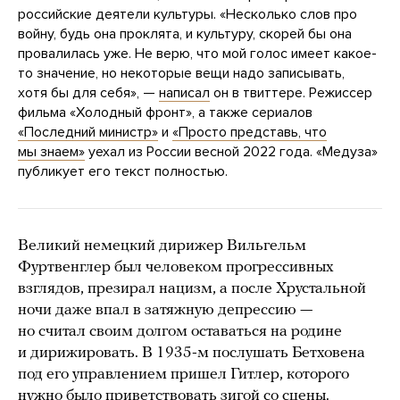
российские деятели культуры. «Несколько слов про
войну, будь она проклята, и культуру, скорей бы она
провалилась уже. Не верю, что мой голос имеет какое-
то значение, но некоторые вещи надо записывать,
хотя бы для себя», —
написал
он в твиттере. Режиссер
фильма «Холодный фронт», а также сериалов
«Последний министр»
и
«Просто представь, что
мы знаем»
уехал из России весной 2022 года. «Медуза»
публикует его текст полностью.
Великий немецкий дирижер Вильгельм
Фуртвенглер был человеком прогрессивных
взглядов, презирал нацизм, а после Хрустальной
ночи даже впал в затяжную депрессию —
но считал своим долгом оставаться на родине
и дирижировать. В 1935-м послушать Бетховена
под его управлением пришел Гитлер, которого
нужно было приветствовать зигой со сцены.