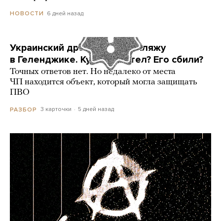
6 дней назад
НОВОСТИ
Украинский дрон попал по пляжу
в Геленджике. Куда он летел? Его сбили?
Точных ответов нет. Но недалеко от места
ЧП находится объект, который могла защищать
ПВО
3 карточки
5 дней назад
РАЗБОР