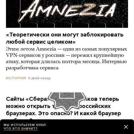
«Теоретически они могут заблокировать
любой сервис целиком»
Этим летом Amnezia — один из самых популярных
VPN-сервисов у россиян — пережил крупнейшую
атаку, которая длилась полтора месяца. Интервью
разработчика сервиса
6 дней назад
ИСТОРИИ
Сайты «Сбера» и других банков теперь
можно открыть только в российских
браузерах. Это опасно? И какой браузер
выбрать?
МЫ ИСПОЛЬЗУЕМ КУКИ!
Короткая инструкция для тех, кто опасается
ЧТО ЭТО ЗНАЧИТ?