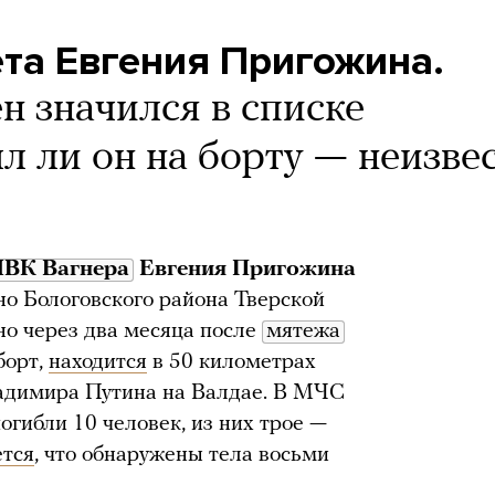
та Евгения Пригожина.
н значился в списке
л ли он на борту — неизве
ЧВК Вагнера
Евгения Пригожина
о Бологовского района Тверской
но через два месяца после
мятежа
борт,
находится
в 50 километрах
адимира Путина на Валдае. В МЧС
погибли 10 человек, из них трое —
ется
, что обнаружены тела восьми