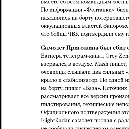
вместе со всем командным состав
По
информации
«Фонтанки», биз
находились на борту потерпевшег
оккупационных властей Запорожс
что бойцы ЧВК подтвердили ему г
Самолет Пригожина был сбит 
Вагнера телеграм-канал Grey Zo
взорвался в воздухе. Mash
пишет
,
очевидцы слышали два сильных «х
крыло и стабилизатор. По одной и
на борту,
пишет
«База». Источни
рассматривает все версии произ
пилотирования, технические непо
Официального подтверждения эт
FlightRadar, самолет пропал с ра
не
сообщали
диспетчерам о нешта