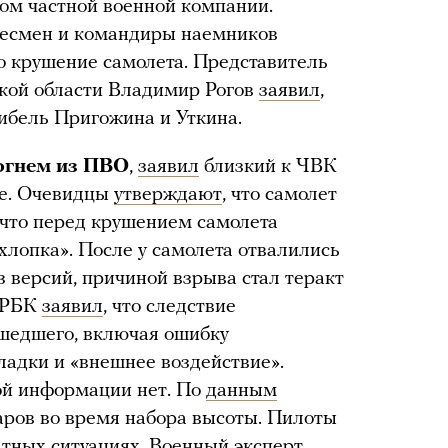
ом частной военной компании.
несмен и командиры наемников
о крушение самолета. Представитель
кой области Владимир Рогов
заявил
,
ибель Пригожина и Уткина.
огнем из ПВО
,
заявил
близкий к ЧВК
ne. Очевидцы
утверждают
, что самолет
 что перед крушением самолета
лопка». После у самолета отвалились
з версий, причиной взрыва стал теракт
к РБК
заявил
, что следствие
ошедшего, включая ошибку
ладки и «внешнее воздействие».
ой информации нет. По
данным
даров во время набора высоты. Пилоты
тных ситуациях. Военный эксперт