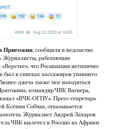
ся Пригожин
, сообщили в ведомстве.
но. Журналисты, работающие
и
«Верстке», что Росавиация нетипично
н был в списках пассажиров упавшего
бизнес-джета также мог находиться
Пригожина, командир ЧВК Вагнера,
канал «ВЧК-ОГПУ». Пресс-секретарь
й Ксении Собчак, отказывается
самолета. Журналист Андрей Захаров
ватель ЧВК вылетел в Россию из Африки