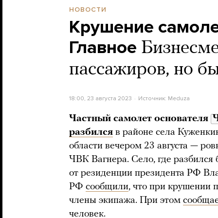
НОВОСТИ
Крушение самоле
Главное
Бизнесме
пассажиров, но бы
18:00, 23 августа 2023
Источник:
Meduza
Частный самолет основателя
разбился
в районе села Куженкин
области вечером 23 августа — ров
ЧВК Вагнера. Село, где разбился 
от резиденции президента РФ Вл
РФ
сообщили
, что при крушении 
члены экипажа. При этом
сообща
человек.