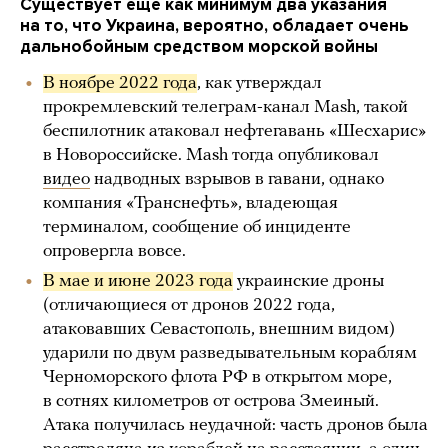
Существует еще как минимум два указания
на то, что Украина, вероятно, обладает очень
дальнобойным средством морской войны
В ноябре 2022 года
, как утверждал
прокремлевский телеграм-канал Mash, такой
беспилотник атаковал нефтегавань «Шесхарис»
в Новороссийске. Mash тогда опубликовал
видео
надводных взрывов в гавани, однако
компания «Транснефть», владеющая
терминалом, сообщение об инциденте
опровергла вовсе.
В мае и июне 2023 года
украинские дроны
(отличающиеся от дронов 2022 года,
атаковавших Севастополь, внешним видом)
ударили по двум разведывательным кораблям
Черноморского флота РФ в открытом море,
в сотнях километров от острова Змеиный.
Атака получилась неудачной: часть дронов была