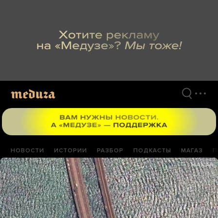
Перейти
к
материалам
НОВОСТИ
ИСТОРИИ
РАЗБОР
ПОДКАСТЫ
МАГАЗ
П