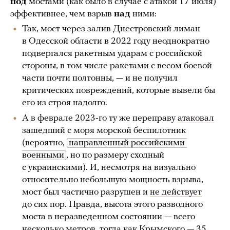
под
мостами (как было в случае с атакой 17 июля)
эффективнее, чем взрыв
над
ними:
Так, мост через залив Днестровский лиман
в Одесской области в 2022 году неоднократно
подвергался ракетным ударам с российской
стороны, в том числе ракетами с весом боевой
части почти полтонны, — и не получил
критических повреждений, которые вывели бы
его из строя надолго.
А в феврале 2023-го ту же переправу
атаковал
зашедший с моря морской беспилотник
(вероятно,
направленный российскими 
военными
, но по размеру сходный
с украинскими). И, несмотря на визуально
относительно небольшую мощность взрыва,
мост был частично разрушен и
не действует
до сих пор. Правда, высота этого разводного
моста в неразведенном состоянии — всего
несколько метров, тогда как Крымского — 35.