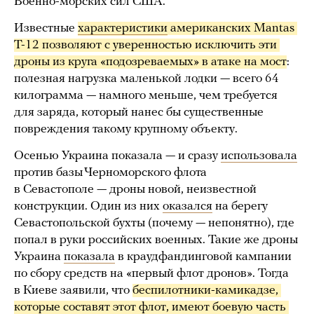
Военно-морских сил США.
Известные
характеристики
 американских Mantas 
T-12 позволяют с уверенностью исключить эти 
дроны из круга «подозреваемых» в атаке на мост
:
полезная нагрузка маленькой лодки — всего 64
килограмма — намного меньше, чем требуется
для заряда, который нанес бы существенные
повреждения такому крупному объекту.
Осенью Украина показала — и сразу
использовала
против базы Черноморского флота
в Севастополе — дроны новой, неизвестной
конструкции. Один из них
оказался
на берегу
Севастопольской бухты (почему — непонятно), где
попал в руки российских военных. Такие же дроны
Украина
показала
в краудфандинговой кампании
по сбору средств на «первый флот дронов». Тогда
в Киеве заявили, что
беспилотники-камикадзе, 
которые составят этот флот, имеют боевую часть 