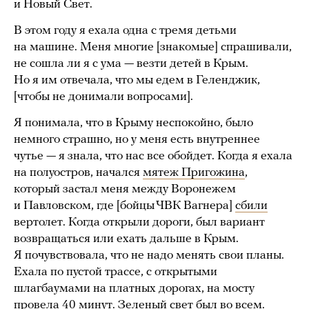
и Новый Свет.
В этом году я ехала одна с тремя детьми
на машине. Меня многие [знакомые] спрашивали,
не сошла ли я с ума — везти детей в Крым.
Но я им отвечала, что мы едем в Геленджик,
[чтобы не донимали вопросами].
Я понимала, что в Крыму неспокойно, было
немного страшно, но у меня есть внутреннее
чутье — я знала, что нас все обойдет. Когда я ехала
на полуостров, начался
мятеж Пригожина
,
который застал меня между Воронежем
и Павловском, где [бойцы ЧВК Вагнера]
сбили
вертолет. Когда открыли дороги, был вариант
возвращаться или ехать дальше в Крым.
Я почувствовала, что не надо менять свои планы.
Ехала по пустой трассе, с открытыми
шлагбаумами на платных дорогах, на мосту
провела 40 минут. Зеленый свет был во всем.