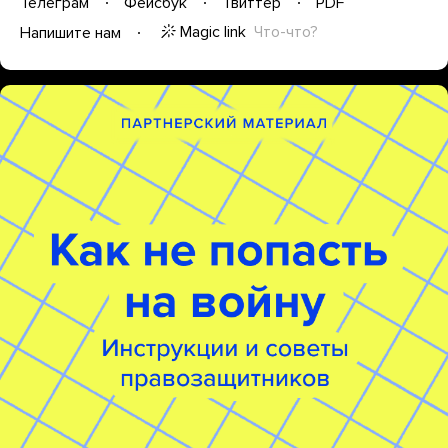
Телеграм
Фейсбук
Твиттер
PDF
Magic link
Что-что?
Напишите нам