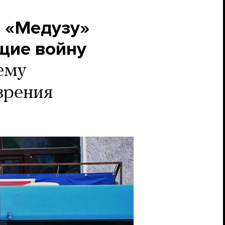
т «Медузу»
щие войну
ему
зрения