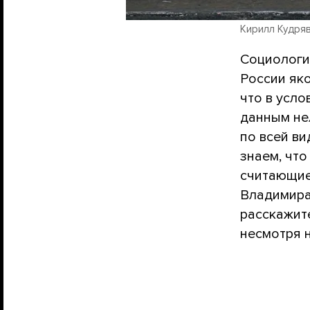
Кирилл Кудрявц
Социологи
России як
что в усло
данным не
по всей ви
знаем, что
считающие
Владимира 
расскажит
несмотря н