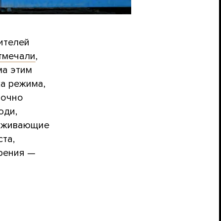
ителей
тмечали
,
ма этим
а режима,
точно
юди,
ерживающие
ста,
зрения —