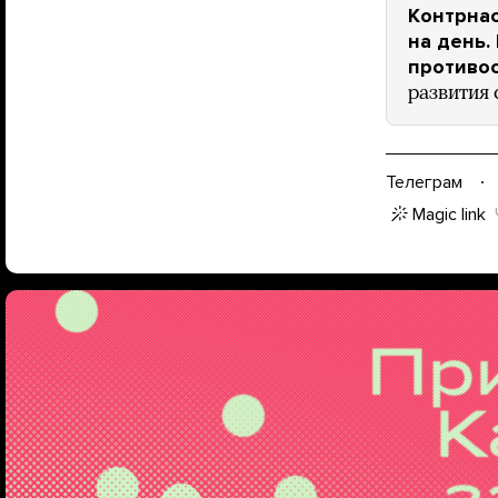
Контрнас
на день.
противос
развития
Телеграм
Magic link