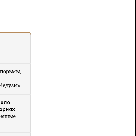
 тюрьмы,
«Медузы»
коло
ориях
оенные