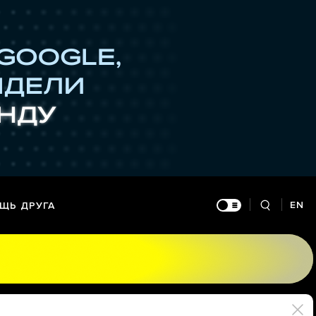
EN
ЩЬ ДРУГА