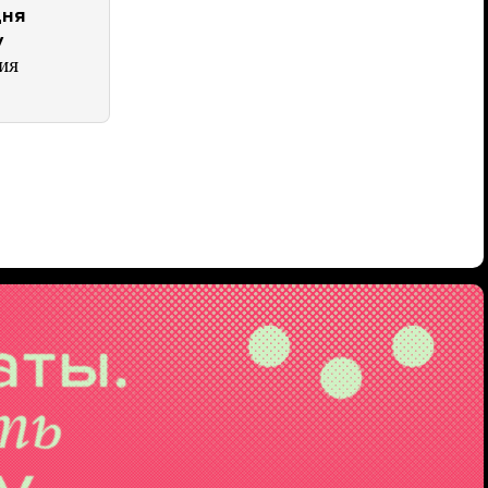
дня
у
ия