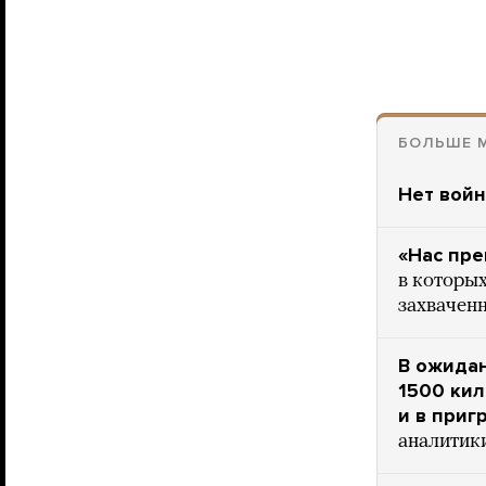
БОЛЬШЕ М
Нет вой
«Нас пр
в которы
захвачен
В ожидан
1500 ки
и в приг
аналитик