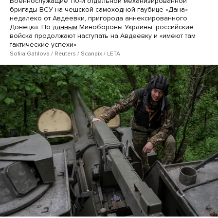
Военнослужащие 110-й отдельной механизированной
бригады ВСУ на чешской самоходной гаубице «Дана»
недалеко от Авдеевки, пригорода аннексированного
Донецка. По
данным
Минобороны Украины, российские
войска продолжают наступать на Авдеевку и «имеют там
тактические успехи»
Sofiia Gatilova / Reuters / Scanpix / LETA