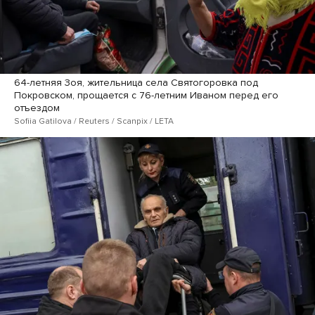
64-летняя Зоя, жительница села Святогоровка под
Покровском, прощается с 76-летним Иваном перед его
отъездом
Sofiia Gatilova / Reuters / Scanpix / LETA