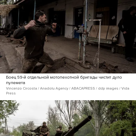
Боец 59-й отдельной мотопехотной бригады чистит дуло
пулемета
Vincenzo Circosta / Anadolu Agency / ABACAPRESS / ddp images / Vida
Press