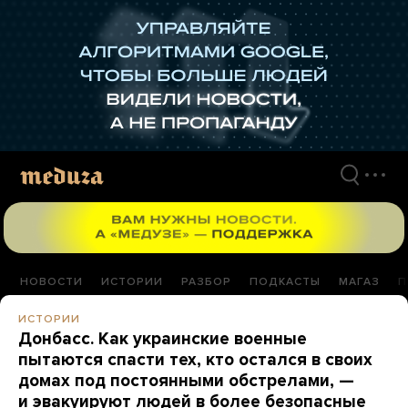
Перейти
к
материалам
НОВОСТИ
ИСТОРИИ
РАЗБОР
ПОДКАСТЫ
МАГАЗ
П
ИСТОРИИ
Донбасс. Как украинские военные
пытаются спасти тех, кто остался в своих
домах под постоянными обстрелами, —
и эвакуируют людей в более безопасные