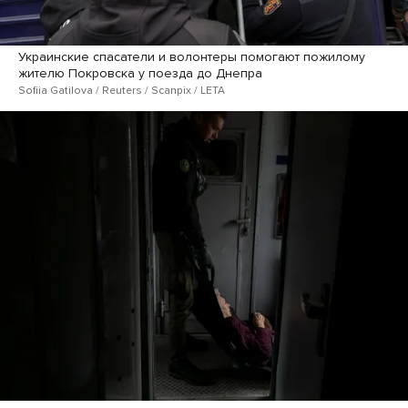
Украинские спасатели и волонтеры помогают пожилому
жителю Покровска у поезда до Днепра
Sofiia Gatilova / Reuters / Scanpix / LETA