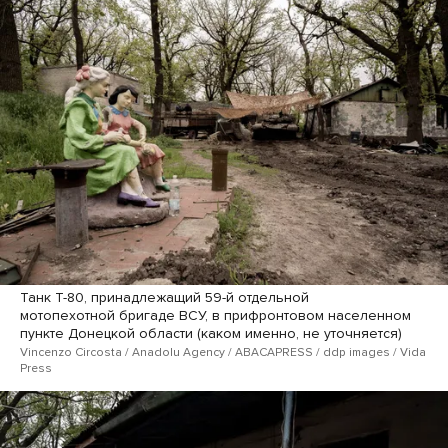
Танк Т-80, принадлежащий 59-й отдельной
мотопехотной бригаде ВСУ, в прифронтовом населенном
пункте Донецкой области (каком именно, не уточняется)
Vincenzo Circosta / Anadolu Agency / ABACAPRESS / ddp images / Vida
Press