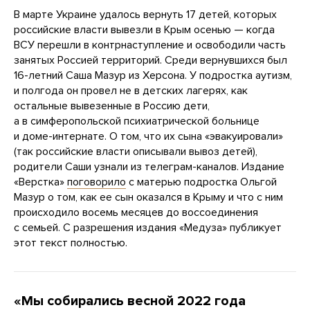
В марте Украине удалось вернуть 17 детей, которых
российские власти вывезли в Крым осенью — когда
ВСУ перешли в контрнаступление и освободили часть
занятых Россией территорий. Среди вернувшихся был
16-летний Саша Мазур из Херсона. У подростка аутизм,
и полгода он провел не в детских лагерях, как
остальные вывезенные в Россию дети,
а в симферопольской психиатрической больнице
и доме-интернате. О том, что их сына «эвакуировали»
(так российские власти описывали вывоз детей),
родители Саши узнали из телеграм-каналов. Издание
«Верстка»
поговорило
с матерью подростка Ольгой
Мазур о том, как ее сын оказался в Крыму и что с ним
происходило восемь месяцев до воссоединения
с семьей. С разрешения издания «Медуза» публикует
этот текст полностью.
«Мы собирались весной 2022 года