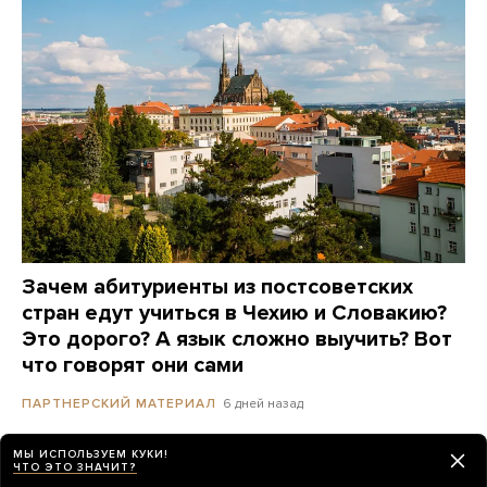
Зачем абитуриенты из постсоветских
стран едут учиться в Чехию и Словакию?
Это дорого? А язык сложно выучить? Вот
что говорят они сами
6 дней назад
ПАРТНЕРСКИЙ МАТЕРИАЛ
МЫ ИСПОЛЬЗУЕМ КУКИ!
Полиция Сеула провела обыски в штаб-
ЧТО ЭТО ЗНАЧИТ?