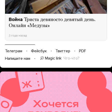
Война
Триста девяносто девятый день.
Онлайн «Медузы»
3 года назад
Телеграм
Фейсбук
Твиттер
PDF
Magic link
Что-что?
Напишите нам