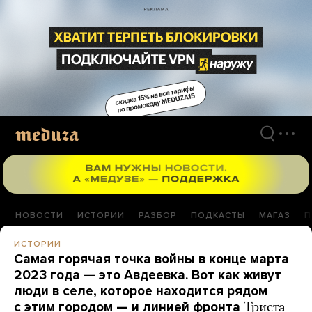
Перейти
к
материалам
НОВОСТИ
ИСТОРИИ
РАЗБОР
ПОДКАСТЫ
МАГАЗ
П
ИСТОРИИ
Самая горячая точка войны в конце марта
2023 года — это Авдеевка. Вот как живут
люди в селе, которое находится рядом
с этим городом — и линией фронта
Триста