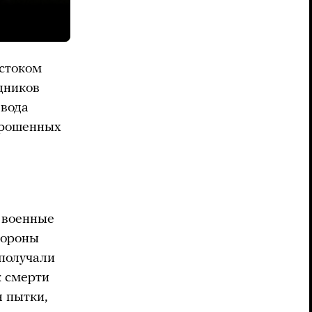
естоком
дников
евода
прошенных
 военные
тороны
получали
к смерти
я пытки,