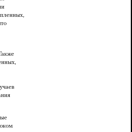
ли
 пленных,
что
Также
енных,
лучаев
ания
ные
током