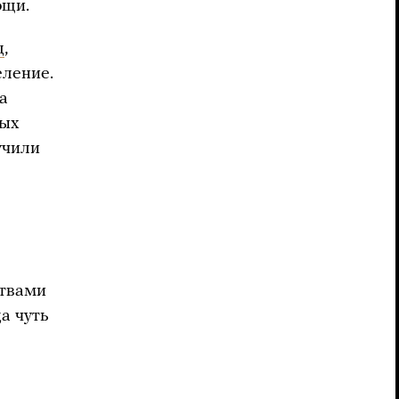
ощи.
д
,
еление.
а
ных
учили
ртвами
а чуть