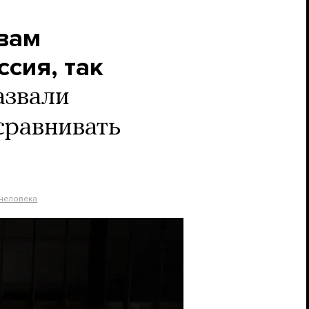
твам
сия, так
азвали
сравнивать
 человека