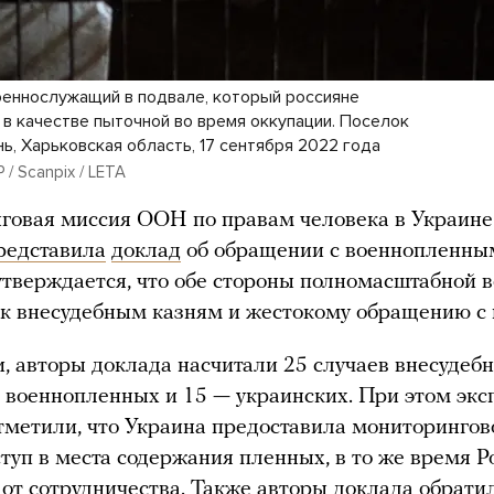
оеннослужащий в подвале, который россияне
 в качестве пыточной во время оккупации. Поселок
ь, Харьковская область, 17 сентября 2022 года
 / Scanpix / LETA
говая миссия ООН по правам человека в Украине
редставила
доклад
об обращении с военнопленны
утверждается, что обе стороны полномасштабной 
к внесудебным казням и жестокому обращению с
и, авторы доклада насчитали 25 случаев внесудеб
 военнопленных и 15 — украинских. При этом экс
тметили, что Украина предоставила мониторингов
туп в места содержания пленных, в то же время Р
 от сотрудничества. Также авторы доклада обрати