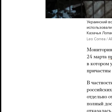
Украинский в
использовали
Казачья Лопан
Leo Correa / AP
Мониторин
24 марта
п
в котором 
причастны 
В частност
российских
отдельно о
полный дос
отказалась