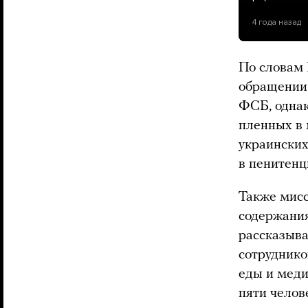
4 года назад
По словам 
обращении 
ФСБ, однак
пленных в 
украинских
в пенитенц
Также мисс
содержания
рассказыва
сотруднико
еды и меди
пяти челов