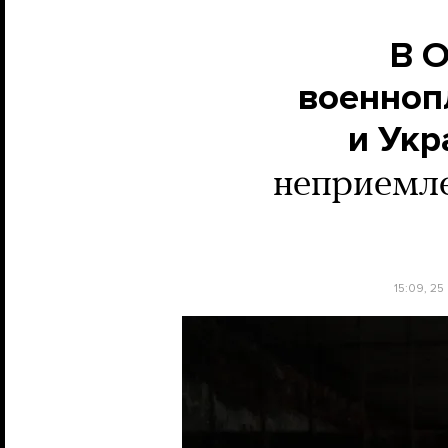
В О
военноп
и Укр
неприемле
15:09, 25