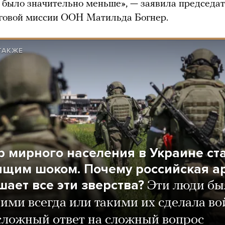
было значительно меньше», — заявила председа
говой миссии ООН Матильда Богнер.
ТАКЖЕ
р мирного населения в Украине ст
ящим шоком. Почему российская а
шает все эти зверства?
Эти люди бы
ими всегда или такими их сделала во
сложный ответ на сложный вопрос