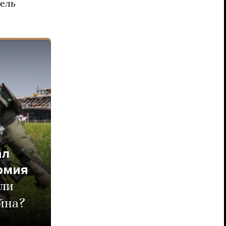
тель
ал
рмия
ли
йна?