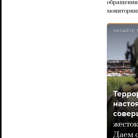
обращении 
мониторин
ЧИТАЙТЕ 
Терро
насто
совер
жесток
Даем 