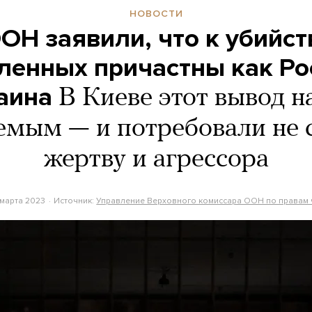
НОВОСТИ
ОН заявили, что к убийс
ленных причастны как Рос
аина
В Киеве этот вывод н
мым — и потребовали не 
жертву и агрессора
 марта 2023
Источник:
Управление Верховного комиссара ООН по правам