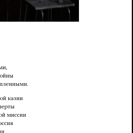
ми,
войны
 пленными.
ной казни
перты
ой миссии
оссия
ли