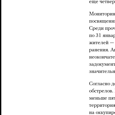
еще четвер
Мониторин
посвященны
Среди проче
по 31 янва
жителей — 
ранения. А
неокончате
задокумент
значительн
Согласно д
обстрелов.
меньше пят
территория
на оккупир