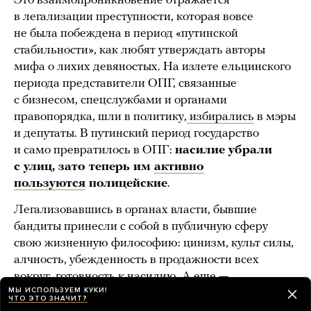
Это взаимопроникновение отражается
в легализации преступности, которая вовсе
не была побеждена в период «путинской
стабильности», как любят утверждать авторы
мифа о лихих девяностых. На излете ельцинского
периода представители ОПГ, связанные
с бизнесом, спецслужбами и органами
правопорядка, шли в политику,
избирались
в мэры
и депутаты. В путинский период государство
и само превратилось в ОПГ:
насилие убрали
с улиц, зато теперь им
активно
пользуются
полицейские
.
Легализовавшись в органах власти, бывшие
бандиты принесли с собой в публичную сферу
свою жизненную философию: цинизм, культ силы,
алчность, убежденность в продажности всех
вокруг, готовность к насилию. А еще —
МЫ ИСПОЛЬЗУЕМ КУКИ!
тюремный
«клоачный»
язык. На нем говорят
ЧТО ЭТО ЗНАЧИТ?
президент, премьер-министр, депутаты Госдумы,