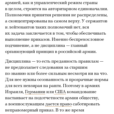
армией, как и управленческий режим страны
в целом, строится на авторитарном единоначалии.
Полномочия принятия решения не распределены,
а сконцентрированы на самом верху. У сержантов
и лейтенантов таких полномочий нет, вся
их задача заключается в том, чтобы обеспечивать
выполнение приказов. Именно беспрекословное
подчинение, а не дисциплина — главный
организующий принцип в российской армии.
Дисциплина — то есть преданность правилам —
не предполагает следования за старшим
по званию или более сильным несмотря ни на что.
Для нее нужны осознанность и прозрачные нормы
для всех невзирая на ранги. Поэтому в армиях
Израиля,
Германии
или
США
командование
настаивает на подотчетности армии обществу,
а военнослужащим
дается право
саботировать
неправомерный приказ. В то же время