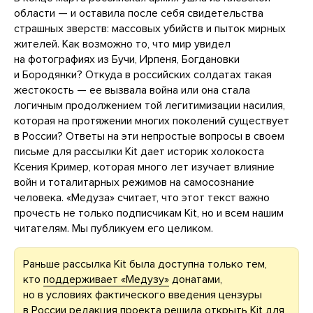
области — и оставила после себя свидетельства
страшных зверств: массовых убийств и пыток мирных
жителей. Как возможно то, что мир увидел
на фотографиях из Бучи, Ирпеня, Богдановки
и Бородянки? Откуда в российских солдатах такая
жестокость — ее вызвала война или она стала
логичным продолжением той легитимизации насилия,
которая на протяжении многих поколений существует
в России? Ответы на эти непростые вопросы в своем
письме для рассылки Kit дает историк холокоста
Ксения Кример, которая много лет изучает влияние
войн и тоталитарных режимов на самосознание
человека. «Медуза» считает, что этот текст важно
прочесть не только подписчикам Kit, но и всем нашим
читателям. Мы публикуем его целиком.
Раньше рассылка Kit была доступна только тем,
кто
поддерживает «Медузу»
донатами,
но в условиях фактического введения цензуры
в России редакция проекта решила открыть Kit для