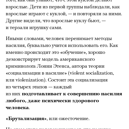
того, как они узнают, что с этой куклой делают
взрослые. Дети из первой группы наблюдали, как
взрослые играют с куклой, — и повторяли за ними.
Другие видели, что взрослые куклу бьют, —
и терзали игрушку сами.
Иными словами, человек перенимает методы
насилия, буквально учится использовать его. Как
именно происходит это «обучение», хорошо
демонстрирует модель американского
криминолога Лонни Этенса, автора теории
«социализации в насилие» (violent socialization,
или violenization). Состоит эта социализация
из четырех этапов — каждый
из них
подготавливает к совершению насилия
любого, даже психически здорового
человека
.
«Брутализация»
, или ожесточение.