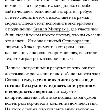
немцев»
— а еще узнать, как далеко способен
зайти человек, если некий авторитет требует
от него сделать что-то выходящее за рамки
морали. Здесь стоит вспомнить эксперимент
о подчинении
Стенли Милгрэма
, где участники
били людей током просто потому, что им сказали
это делать. Или знаменитый
Стэнфордский
тюремный эксперимент
, в котором люди,
назначенные на роль «тюремщиков», изводили
тех, кто играл роль «заключенных».
Данные, полученные в результате этих опытов,
доказывают расхожий тезис о «банальности зла».
Согласно ему,
в условиях диктатуры люди
готовы бездумно следовать инструкциям
и совершать зверства
, потому что
их представления об этике подавляются чужой
волей, растворяются в коллективном действии.
Из этого следует, что коллективный террор —