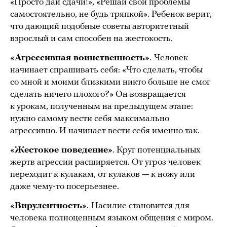
«Просто дай сдачи!», «Решай свои проблемы
самостоятельно, не будь тряпкой». Ребенок верит,
что дающий подобные советы авторитетный
взрослый и сам способен на жестокость.
«Агрессивная воинственность»
.
Человек
начинает спрашивать себя: «Что сделать, чтобы
со мной и моими близкими никто больше не смог
сделать ничего плохого?» Он возвращается
к урокам, полученным на предыдущем этапе:
нужно самому вести себя максимально
агрессивно. И начинает вести себя именно так.
«Жестокое поведение»
. Круг потенциальных
жертв агрессии расширяется. От угроз человек
переходит к кулакам, от кулаков — к ножу или
даже чему-то посерьезнее.
«Вирулентность»
.
Насилие становится для
человека полноценным языком общения с миром.