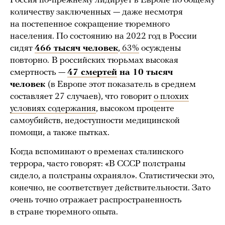
Россия по-прежнему лидирует в Европе по общему
количеству заключенных — даже несмотря
на постепенное сокращение тюремного
населения. По состоянию на 2022 год в России
сидят
466 тысяч человек
,
63%
осуждены
повторно.
В российских тюрьмах высокая
смертность —
47 смертей
на 10 тысяч
человек
(в Европе этот показатель в среднем
составляет 27 случаев), что
говорит
о плохих
условиях содержания
, высоком проценте
самоубийств, недоступности медицинской
помощи, а также пытках.
Когда вспоминают о временах сталинского
террора, часто говорят: «В СССР полстраны
сидело, а полстраны охраняло». Статистически это,
конечно, не соответствует действительности. Зато
очень точно отражает распространенность
в стране тюремного опыта.