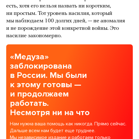
есть, хотя его нельзя назвать ни коротким,
ни простым. Тот уровень насилия, который
мы наблюдаем 100 долгих дней, — не аномалия
и не порождение этой конкретной войны. Это
насилие закономерно.
«Медуза»
заблокирована
в России. Мы были
к этому готовы —
и продолжаем
работать.
Несмотря ни на что
Нам нужна ваша помощь как никогда. Прямо сейчас.
Дальше всем нам будет еще труднее.
Мы независимое издание и работаем только