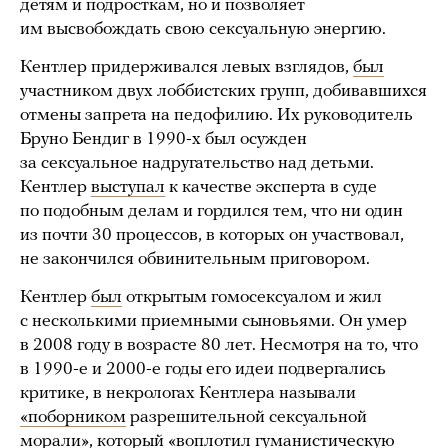
детям и подросткам, но и позволяет
им высвобождать свою сексуальную энергию.
Кентлер придерживался левых взглядов,
был
участником двух лоббистских групп, добивавшихся
отмены запрета на педофилию. Их руководитель
Бруно Бендиг в 1990-х был осужден
за сексуальное надругательство над детьми.
Кентлер
выступал
к качестве эксперта в суде
по подобным делам и гордился тем, что ни один
из почти 30 процессов, в которых он участвовал,
не закончился обвинительным приговором.
Кентлер
был
открытым гомосексуалом и жил
с несколькими приемными сыновьями. Он умер
в 2008 году в возрасте 80 лет. Несмотря на то, что
в 1990-е и 2000-е годы его идеи подвергались
критике, в некрологах Кентлера называли
«поборником
разрешительной сексуальной
морали», который «
воплотил
гуманистическую