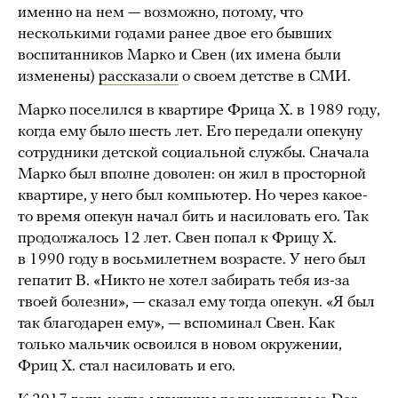
именно на нем — возможно, потому, что
несколькими годами ранее двое его бывших
воспитанников Марко и Свен (их имена были
изменены)
рассказали
о своем детстве в СМИ.
Марко поселился в квартире Фрица Х. в 1989 году,
когда ему было шесть лет. Его передали опекуну
сотрудники детской социальной службы. Сначала
Марко был вполне доволен: он жил в просторной
квартире, у него был компьютер. Но через какое-
то время опекун начал бить и насиловать его. Так
продолжалось 12 лет. Свен попал к Фрицу Х.
в 1990 году в восьмилетнем возрасте. У него был
гепатит B. «Никто не хотел забирать тебя из-за
твоей болезни», — сказал ему тогда опекун. «Я был
так благодарен ему», — вспоминал Свен. Как
только мальчик освоился в новом окружении,
Фриц Х. стал насиловать и его.