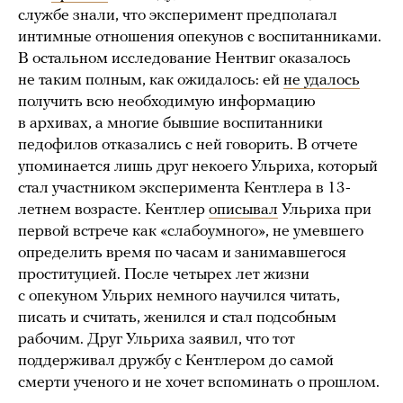
службе знали, что эксперимент предполагал
интимные отношения опекунов с воспитанниками.
В остальном исследование Нентвиг оказалось
не таким полным, как ожидалось: ей
не удалось
получить всю необходимую информацию
в архивах, а многие бывшие воспитанники
педофилов отказались с ней говорить. В отчете
упоминается лишь друг некоего Ульриха, который
стал участником эксперимента Кентлера в 13-
летнем возрасте. Кентлер
описывал
Ульриха при
первой встрече как «слабоумного», не умевшего
определить время по часам и занимавшегося
проституцией. После четырех лет жизни
с опекуном Ульрих немного научился читать,
писать и считать, женился и стал подсобным
рабочим. Друг Ульриха заявил, что тот
поддерживал дружбу с Кентлером до самой
смерти ученого и не хочет вспоминать о прошлом.