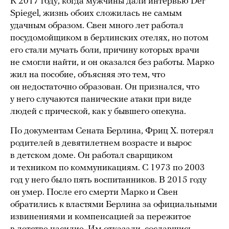
К 2017 году, когда мужчины дали интервью Der
Spiegel, жизнь обоих сложилась не самым
удачным образом. Свен много лет работал
посудомойщиком в берлинских отелях, но потом
его стали мучать боли, причину которых врачи
не смогли найти, и он оказался без работы. Марко
жил на пособие, объясняя это тем, что
он недостаточно образован. Он признался, что
у него случаются панические атаки при виде
людей с прической, как у бывшего опекуна.
По документам Сената Берлина, Фриц Х. потерял
родителей в девятилетнем возрасте и вырос
в детском доме. Он работал сварщиком
и техником по коммуникациям. С 1973 по 2003
год у него было пять воспитанников. В 2015 году
он умер. После его смерти Марко и Свен
обратились к властями Берлина за официальными
извинениями и компенсацией за пережитое