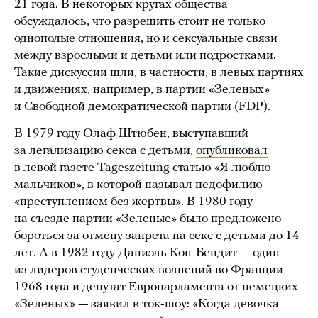
21 года. В некоторых кругах общества
обсуждалось, что разрешить стоит не только
однополые отношения, но и сексуальные связи
между взрослыми и детьми или подростками.
Такие дискуссии
шли
, в частности, в левых партиях
и движениях, например, в партии «Зеленых»
и Свободной демократической партии (FDP).
В 1979 году Олаф Штюбен, выступавший
за легализацию секса с детьми,
опубликовал
в левой газете Tageszeitung статью «Я люблю
мальчиков», в которой называл педофилию
«преступлением без жертвы». В 1980 году
на съезде партии «Зеленые» было предложено
бороться за отмену запрета на секс с детьми до 14
лет. А в 1982 году Даниэль Кон-Бендит — один
из лидеров студенческих волнений во Франции
1968 года и депутат Европарламента от немецких
«Зеленых» — заявил в ток-шоу: «Когда девочка