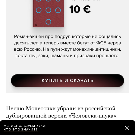
Кира Ярмыш, «Тут недалеко»
Песню Монеточки убрали из российской
дублированной версии «Человека-паука».
Неделю назад ее вырезали в украинском
МЫ ИСПОЛЬЗУЕМ КУКИ!
прокате
ЧТО ЭТО ЗНАЧИТ?