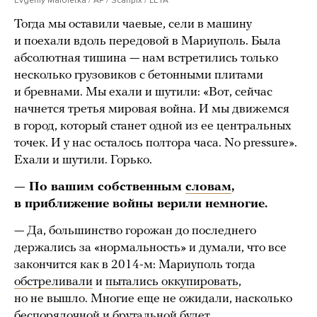
Evgeniy Maloletka / AP / Scanpix / LETA
Тогда мы оставили чаевые, сели в машину
и поехали вдоль передовой в Мариуполь. Была
абсолютная тишина — нам встретились только
несколько грузовиков с бетонными плитами
и бревнами. Мы ехали и шутили: «Вот, сейчас
начнется третья мировая война. И мы движемся
в город, который станет одной из ее центральных
точек. И у нас осталось полтора часа. No pressure».
Ехали и шутили. Горько.
— По вашим собственным
словам
,
в приближение войны верили немногие.
— Да, большинство горожан до последнего
держались за «нормальность» и думали, что все
закончится как в 2014-м: Мариуполь тогда
обстреливали
и
пытались оккупировать
,
но не вышло. Многие еще не ожидали, насколько
беспорядочной и брутальной будет