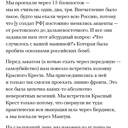
Мы проехали через 15 блокпостов —
мы их считали: один, два, три. Впечатление было
такое, будто мы ехали через всю Россию, потому
что [у солдат РФ] постоянно менялись акценты —
от ростовского до дальневосточного. И все они
задавали нам этот абсурдный вопрос: «Что
случилось с вашей машиной?» Которая была
пробита осколками российских бомб.
Перед закатом (а ночью ехать через передовую —
самоубийство) нам повезло встретить колонну
Красного Креста. Мы присоединились к ней
и только так смогли проехать линию фронта. Это
все была цепочка каких-то абсолютно
невероятных везений. Мы встретили Красный
Крест только потому, что свернули не туда:
практически вся эвакуация шла через Бердянск,
а мы поехали через Мангуш.
На следующий день мы наконец-то услышали