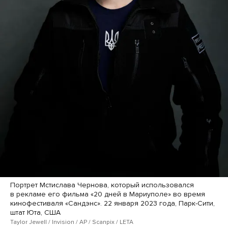
Портрет Мстислава Чернова, который использовался
в рекламе его фильма «20 дней в Мариуполе» во время
кинофестиваля «Сандэнс». 22 января 2023 года, Парк-Сити,
штат Юта, США
Taylor Jewell / Invision / AP / Scanpix / LETA