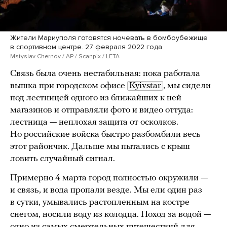
Жители Мариуполя готовятся ночевать в бомбоубежище
в спортивном центре. 27 февраля 2022 года
Mstyslav Chernov / AP / Scanpix / LETA
Связь была очень нестабильная: пока работала
вышка при городском офисе
Kyivstar
, мы сидели
под лестницей одного из ближайших к ней
магазинов и отправляли фото и видео оттуда:
лестница — неплохая защита от осколков.
Но российские войска быстро разбомбили весь
этот райончик. Дальше мы пытались с крыш
ловить случайный сигнал.
Примерно 4 марта город полностью окружили —
и связь, и вода пропали везде. Мы ели один раз
в сутки, умывались растопленным на костре
снегом, носили воду из колодца. Поход за водой —
одно из самых смертельных путешествий для