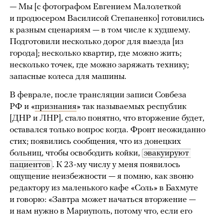
— Мы [с фотографом Евгением Малолеткой
и продюсером Василисой Степаненко] готовились
к разным сценариям — в том числе к худшему.
Подготовили несколько дорог для выезда [из
города]; несколько квартир, где можно жить;
несколько точек, где можно заряжать технику;
запасные колеса для машины.
В феврале, после трансляции записи Совбеза
РФ и «
признания
» так называемых республик
[ДНР и ЛНР], стало понятно, что вторжение будет,
оставался только вопрос когда. Фронт неожиданно
стих; появились сообщения, что из донецких
больниц, чтобы освободить койки,
эвакуируют 
пациентов
. К 23-му числу у меня появилось
ощущение неизбежности — я помню, как звоню
редактору из маленького кафе «Соль» в Бахмуте
и говорю: «Завтра может начаться вторжение —
и нам нужно в Мариуполь, потому что, если его