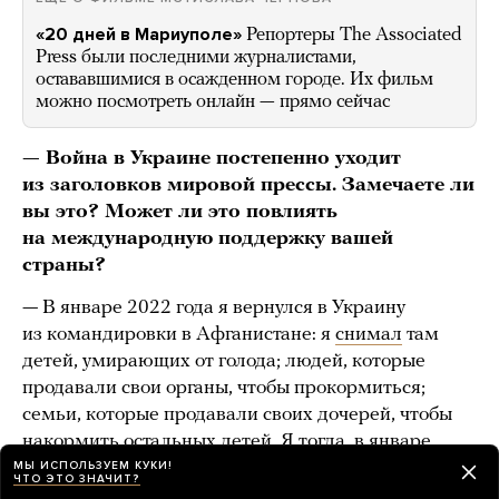
«20 дней в Мариуполе»
Репортеры The Associated
Press были последними журналистами,
остававшимися в осажденном городе. Их фильм
можно посмотреть онлайн — прямо сейчас
— Война в Украине постепенно уходит
из заголовков мировой прессы. Замечаете ли
вы это? Может ли это повлиять
на международную поддержку вашей
страны?
— В январе 2022 года я вернулся в Украину
из командировки в Афганистане: я
снимал
там
детей, умирающих от голода; людей, которые
продавали свои органы, чтобы прокормиться;
семьи, которые продавали своих дочерей, чтобы
накормить остальных детей. Я тогда, в январе,
подумал, что если сейчас вдруг действительно
МЫ ИСПОЛЬЗУЕМ КУКИ!
ЧТО ЭТО ЗНАЧИТ?
начнется российское вторжение, то все забудут про