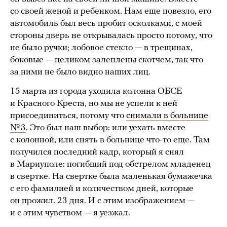
со своей женой и ребенком. Нам еще повезло, его
автомобиль был весь пробит осколками, с моей
стороны дверь не открывалась просто потому, что
не было ручки; лобовое стекло — в трещинах,
боковые — целиком залеплены скотчем, так что
за ними не было видно наших лиц.
15 марта из города уходила колонна ОБСЕ
и Красного Креста, но мы не успели к ней
присоединиться, потому что
снимали в больнице
№ 3
. Это был наш выбор: или уехать вместе
с колонной, или снять в больнице что-то еще. Там
получился последний кадр, который я снял
в Мариуполе: погибший под обстрелом младенец
в свертке. На свертке была маленькая бумажечка
с его фамилией и количеством дней, которые
он прожил. 23 дня. И с этим изображением —
и с этим чувством — я уезжал.