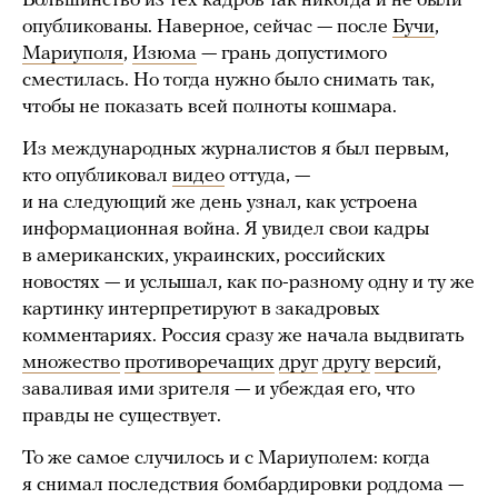
Большинство из тех кадров так никогда и не были
опубликованы. Наверное, сейчас — после
Бучи
,
Мариуполя
,
Изюма
— грань допустимого
сместилась. Но тогда нужно было снимать так,
чтобы не показать всей полноты кошмара.
Из международных журналистов я был первым,
кто опубликовал
видео
оттуда, —
и на следующий же день узнал, как устроена
информационная война. Я увидел свои кадры
в американских, украинских, российских
новостях — и услышал, как по-разному одну и ту же
картинку интерпретируют в закадровых
комментариях. Россия сразу же начала выдвигать
множество
противоречащих
друг
другу
версий
,
заваливая ими зрителя — и убеждая его, что
правды не существует.
То же самое случилось и с Мариуполем: когда
я снимал последствия бомбардировки роддома —