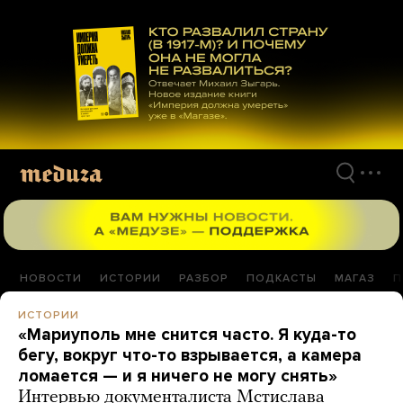
Перейти
к
материалам
НОВОСТИ
ИСТОРИИ
РАЗБОР
ПОДКАСТЫ
МАГАЗ
П
ИСТОРИИ
«Мариуполь мне снится часто. Я куда-то
бегу, вокруг что-то взрывается, а камера
ломается — и я ничего не могу снять»
Интервью документалиста Мстислава