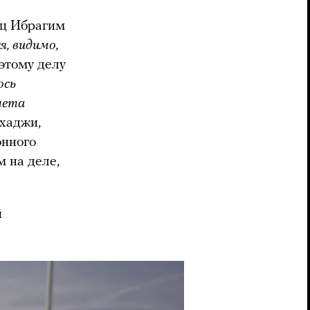
ц Ибрагим
я, видимо,
 этому делу
ось
тета
хаджи,
онного
м на деле,
й