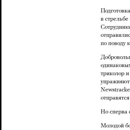
Подготовка
в стрельбе
Сотрудники
отправилис
по поводу 
Добровольц
одинаковых
триколор и
упражняют
Newstracker
отправятся
Но сперва 
Молодой бо