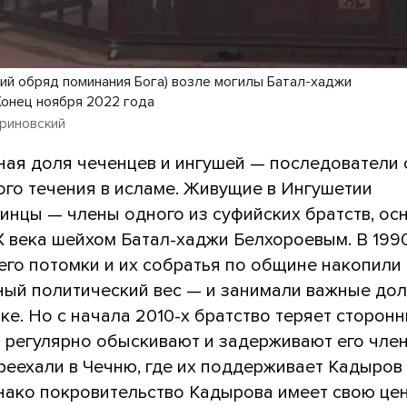
кий обряд поминания Бога) возле могилы Батал-хаджи
Конец ноября 2022 года
риновский
ная доля чеченцев и ингушей — последователи 
ого течения в исламе. Живущие в Ингушетии
инцы — члены одного из суфийских братств, ос
X века шейхом Батал-хаджи Белхороевым. В 199
его потомки и их собратья по общине накопили
ный политический вес — и занимали важные до
ке. Но с начала 2010-х братство теряет сторонн
и регулярно обыскивают и задерживают его член
реехали в Чечню, где их поддерживает Кадыров 
нако покровительство Кадырова имеет свою цен