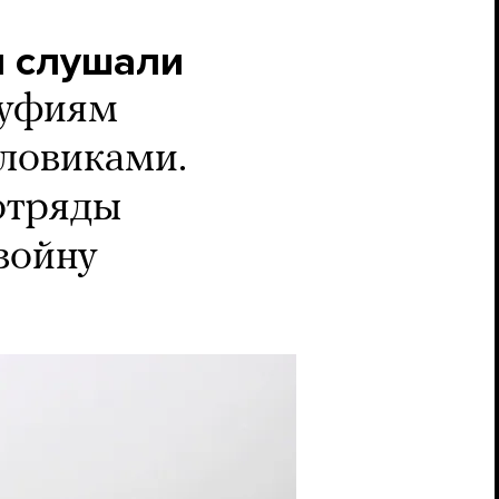
и слушали
суфиям
иловиками.
отряды
войну