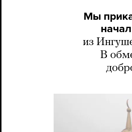
Мы прика
начал
из Ингуше
В обм
добр