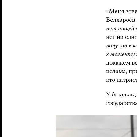
«Меня зову
Белхароев 
путаницей 
нет ни одн
получить к
к моменту 
докажем вс
ислама, пр
кто патриот
У баталхад
государств