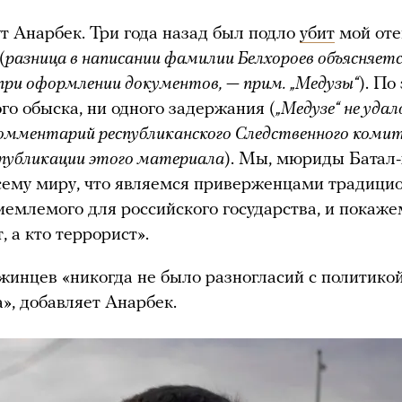
т Анарбек. Три года назад был подло
убит
мой оте
(
разница в написании фамилии Белхороев объясняетс
при оформлении документов, — прим. „Медузы“
). По
ого обыска, ни одного задержания (
„Медузе“ не удал
омментарий республиканского Следственного коми
публикации этого материала
). Мы, мюриды Батал-
ему миру, что являемся приверженцами традици
иемлемого для российского государства, и покаже
, а кто террорист».
жинцев «никогда не было разногласий с политико
а», добавляет Анарбек.