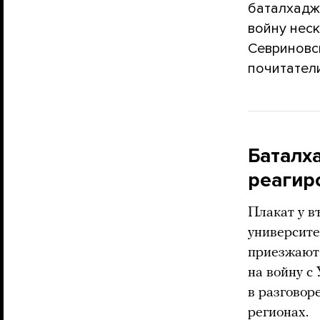
баталхадж
войну нес
Севриновск
почитател
Баталх
реагир
Плакат у в
университе
приезжают 
на войну с
в разговор
регионах.