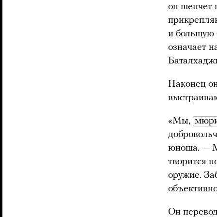
он шепчет 
прикрепляю
и большую 
означает н
Баталхаджи
Наконец он
выстраиваю
«Мы,
мюр
доброволь
юноша. — 
творится п
оружие. За
объективн
Он перевод