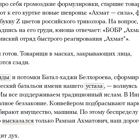
про себя громоздкие формулировки, старшие тов
т к его куртке новые шевроны: «Ахмат — сила», 
букву Z цветов российского триколора. На вопрос,
адпись на его груди, юноша отвечает: «БОБР „Ахм
нский отряд быстрого реагирования „Ахмат“».
 готов. Товарищи в масках, закрывающих лица,
тся сзади.
иды
и потомки Батал-хаджи Белхороева, сформи
ческий батальон имени нашего
устаза
, — волнуясь
Мы все поддерживаем традиционный ислам. В Ин
олное беззаконие. Конвейером подбрасывают нарк
бирают имущество, машины. По этому беспределу
о
высказался
только Рамзан Ахматович, наш дорого
ит дух.