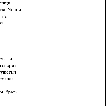
арищи
флаг Чечни
 что
ат“ —
ровали
 говорит
гушетии
отики,
й брат».