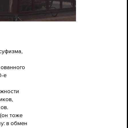
суфизма,
нованного
0-е
лжности
иков,
ов.
(он тоже
у: в обмен