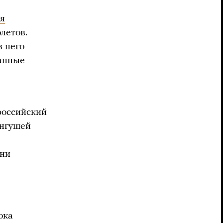
я
летов.
з него
данные
российский
ингушей
они
ока