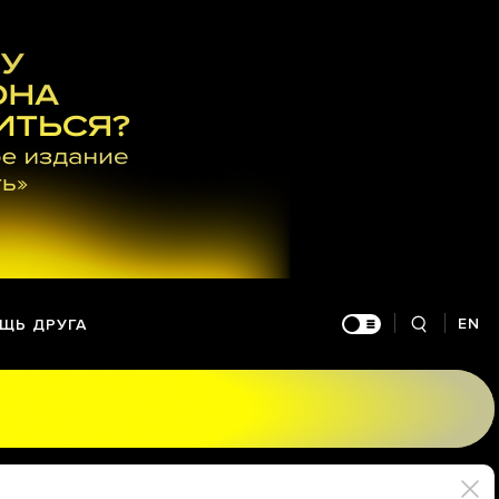
EN
ЩЬ ДРУГА