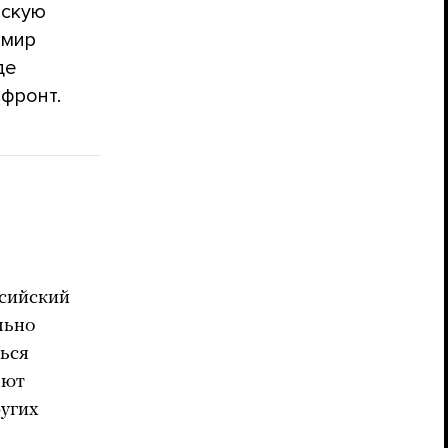
нскую
имир
де
фронт.
ссийский
льно
ься
ают
ругих