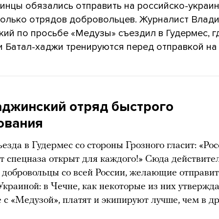
инцы обязались отправить на российско-украи
колько отрядов добровольцев. Журналист Влад
ий по просьбе «Медузы» съездил в Гудермес, г
и Батал-хаджи тренируются перед отправкой на 
аджинский отряд быстрого
ования
ъезда в Гудермес со стороны Грозного гласит: «Ро
т спецназа открыт для каждого!» Сюда действите
добровольцы со всей России, желающие отправит
 Украиной: в Чечне, как некоторые из них утвержд
е с «Медузой», платят и экипируют лучше, чем в д