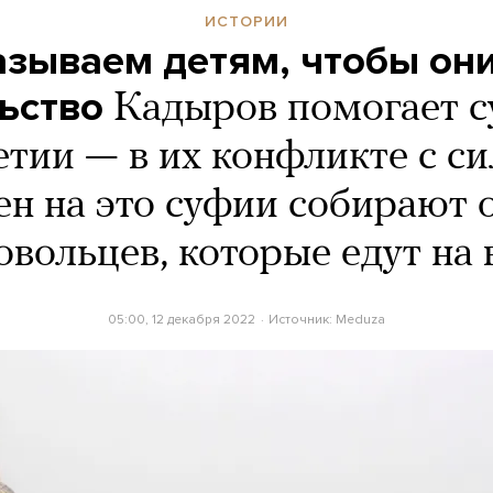
ИСТОРИИ
зываем детям, чтобы он
ьство
Кадыров помогает 
тии — в их конфликте с с
ен на это суфии собирают 
овольцев, которые едут на 
05:00, 12 декабря 2022
Источник:
Meduza