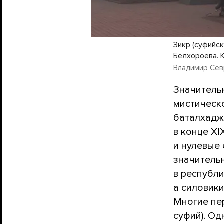
Зикр (суфийс
Белхороева. 
Владимир Сев
Значитель
мистическ
баталхадж
в конце XI
и нулевые 
значитель
в республи
а силовик
Многие пе
суфий). Од