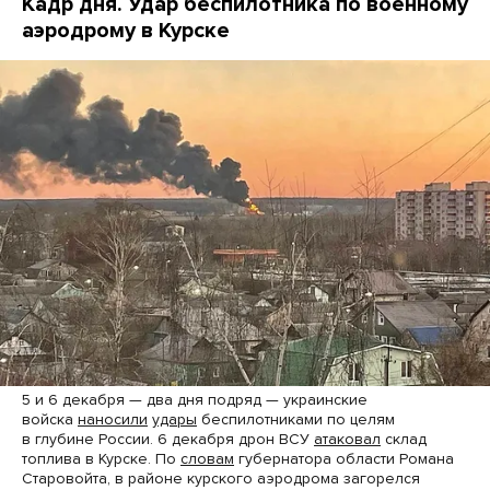
Кадр дня. Удар беспилотника по военному
аэродрому в Курске
5 и 6 декабря — два дня подряд — украинские
войска
наносили
удары
беспилотниками по целям
в глубине России. 6 декабря дрон ВСУ
атаковал
склад
топлива в Курске. По
словам
губернатора области Романа
Старовойта, в районе курского аэродрома загорелся