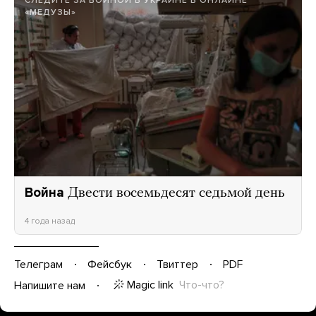
СЛЕДИТЕ ЗА ВОЙНОЙ В УКРАИНЕ В ОНЛАЙНЕ
«МЕДУЗЫ»
Война
Двести восемьдесят седьмой день
4 года назад
Телеграм
Фейсбук
Твиттер
PDF
Magic link
Что-что?
Напишите нам