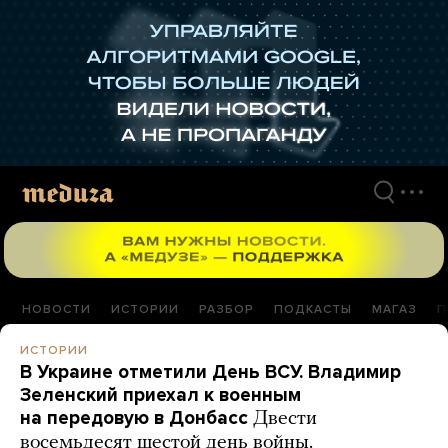
Перейти
к
материалам
НОВОСТИ
ИСТОРИИ
РАЗБОР
ПОДКАСТЫ
МАГАЗ
П
ИСТОРИИ
В Украине отметили День ВСУ. Владимир
Зеленский приехал к военным
на передовую в Донбасс
Двести
восемьдесят шестой день войны.