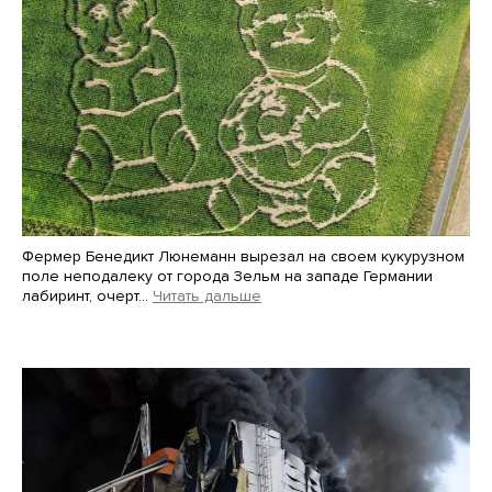
Фермер Бенедикт Люнеманн вырезал на своем кукурузном
поле неподалеку от города Зельм на западе Германии
лабиринт, очерт…
Читать дальше
Martin Meissner / AP / Scanpix / LETA