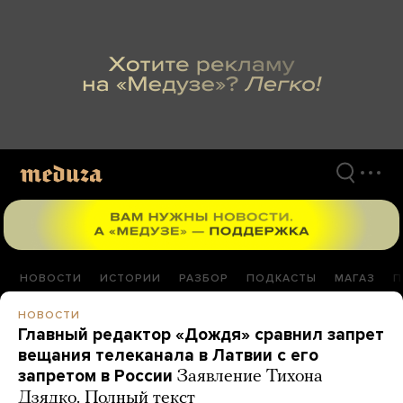
Перейти
к
материалам
НОВОСТИ
ИСТОРИИ
РАЗБОР
ПОДКАСТЫ
МАГАЗ
П
НОВОСТИ
Главный редактор «Дождя» сравнил запрет
вещания телеканала в Латвии с его
запретом в России
Заявление Тихона
Дзядко. Полный текст