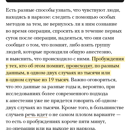
Есть разные способы узнать, что чувствуют люди,
находясь в наркозе: следить с помощью особых
методов за тем, не вернулось ли к ним сознание
во время операции, спросить их в течение первых
суток после операции, надеяться, что они сами
сообщат о том, что помнят, либо взять группу
людей, которые проходили общую анестезию,
и выяснить, что происходило с ними.
Пробуждения 
у тех, кто об этом помнит, 
происходят
, по разным 
данным, в одном-двух случаях из тысячи или 
в одном случае из 19 тысяч
. Важно оговориться,
что это данные за разные годы и, вероятно, при
исследованиях более современного подхода
к анестезии уже не придется говорить об одном-
двух случаях из тысячи. Кроме того, в большинстве
случаев
речь идет
о не самом плохом варианте —
то есть о пробуждениях короче пяти минут,
до операции или на выходе из наркоза.