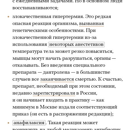
с ежедневными задачами. Но в основном люди
восстанавливаются;
злокачественная гипертермия. Это редкая
опасная реакция организма,
вызванная
генетическими особенностями. При
злокачественной гипертермии из-за
использования
некоторых анестетиков
температура тела может резко повыситься,
мышцы могут начать разрушаться, органы —
отказывать. Без введения специального
препарата — дантролена — в большинстве
случаев все
заканчивается
смертью. К счастью,
препарат, необходимый при этом состоянии,
недавно
зарегистрировали
в России,
и он начинает входить в практику — как
минимум в Москве издали соответствующий
приказ (он есть в распоряжении редакции);
анафилаксия
. Такая реакция может
возникнуть на любой медикамент: антибиотик,