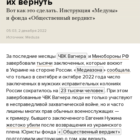
их вернуть
Вот как это сделать. Инструкция «Медузы»
и фонда «Общественный вердикт»
05:03, 2 декабря 2022
Источник:
Meduza
За последние месяцы
ЧВК Вагнера
и
Минобороны РФ
завербовали
тысячи
заключенных, которые воюют
в Украине на стороне России. «
Медиазона
»
сообщала
,
что только в сентябре и октябре 2022 года число
заключенных в мужских исправительных колониях
России сократилось на
23 тысячи человек
. При этом
завербованные ЧВК Вагнера люди не только участвуют
в несправедливой захватнической войне, но и часто
лишены многих прав обычных военнослужащих —
к примеру, бывшего заключенного Евгения Нужина
жестоко убили
после возвращения из украинского
плена. Юристы фонда
«
Общественный вердикт»
подготовили
инструкцию
о том, как вернуть